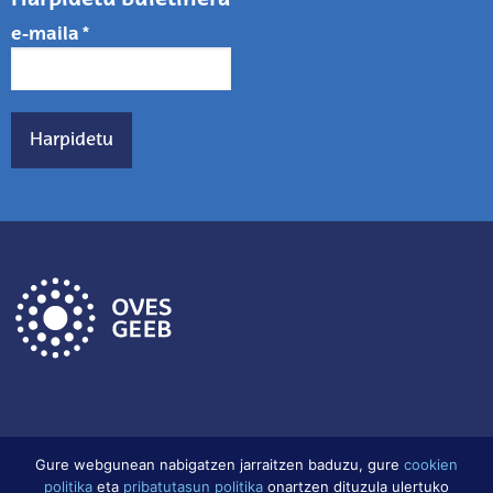
e-maila
*
Gure webgunean nabigatzen jarraitzen baduzu, gure
cookien
politika
eta
pribatutasun politika
onartzen dituzula ulertuko