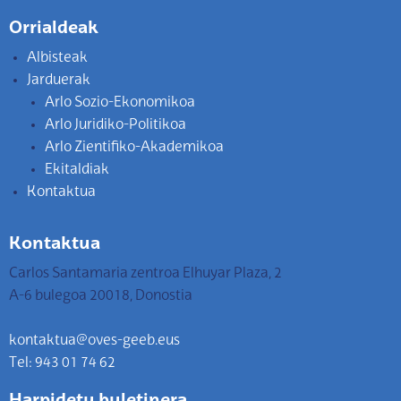
Orrialdeak
Albisteak
Jarduerak
Arlo Sozio-Ekonomikoa
Arlo Juridiko-Politikoa
Arlo Zientifiko-Akademikoa
Ekitaldiak
Kontaktua
Kontaktua
Carlos Santamaria zentroa Elhuyar Plaza, 2
A-6 bulegoa 20018, Donostia
kontaktua@oves-geeb.eus
Tel: 943 01 74 62
Harpidetu buletinera