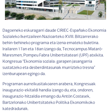
Dagoeneko eskuragarri daude CIRIEC-Españako Ekonomia
Sozialeko Ikertzaileen Nazioarteko XVIII. Biltzarrerako
behin-behineko programa eta izena emateko buletina.
Irailaren 17an eta 18an izango da, Tecnocampus Mataró-
Maresmen, Pompeu Fabra Unibertsitateari (UPF) atxikita.
Kongresua “Ekonomia soziala: garapen jasangarria
sustatzeko eta desberdintasunak murrizteko tresna”
izenburupean egingo da.
Programan aurreikusitakoaren arabera, Kongresuak
inaugurazio-ekitaldi handia izango du, eta, ondoren,
inaugurazio-hitzaldia emango du Antón Costasek,
Bartzelonako Unibertsitateko Politika Ekonomikoko
katedradunak.