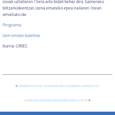
osoak uztailaren 15era arte bidali behar dira. Gainerako
biltzarkideentzat, izena emateko epea irailaren 10ean
amaituko da.
Programa
Izen-emate buletina
Iturria: CIRIEC
«
ODISMETEK COVID-19ARI BURUZKO AZTERKETA AURKEZTU DU
»
EAEKO 405 KOOPERATIBEK EABAETARA JO DUTE