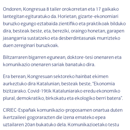
Ondoren, Kongresua 8 tailer orokorretan eta 17 gaikako
lantegitan egituratuko da. Horietan, gizarte-ekonomiari
buruzko egungo eztabaida zientifiko eta praktikoak bilduko
dira, besteak beste, eta, bereziki, oraingo honetan, garapen
jasangarria sustatzeko eta desberdintasunak murrizteko
duen zereginari buruzkoak.
Biltzarraren bigarren egunean, doktore-tesi onenaren eta
komunikazio onenaren sariak banatuko dira.
Era berean, Kongresuan sektoreko hainbat ekimen
aurkeztuko dira Katalunian, besteak beste, “Ekonomia
bizitzarako. Covid-19tik Kataluniarako eredu ekonomiko
plural, demokratiko, birkokatu eta ekologiko berri batera”.
CIRIEC-Españak komunikazio-proposamen onartua duten
ikertzaileei gogorarazten die izena emateko epea
uztailaren 20an bukatuko dela. Komunikazioetako testu