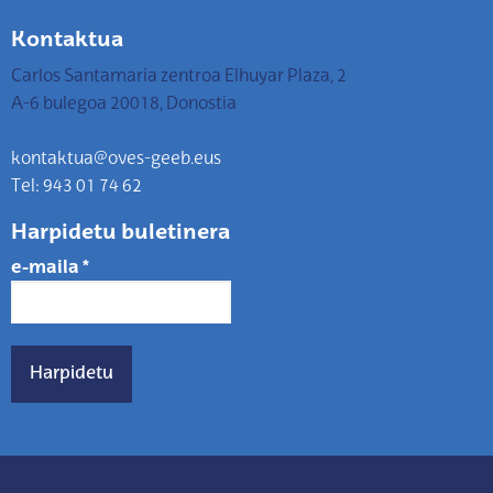
Kontaktua
Carlos Santamaria zentroa Elhuyar Plaza, 2
A-6 bulegoa 20018, Donostia
kontaktua@oves-geeb.eus
Tel: 943 01 74 62
Harpidetu buletinera
e-maila
*