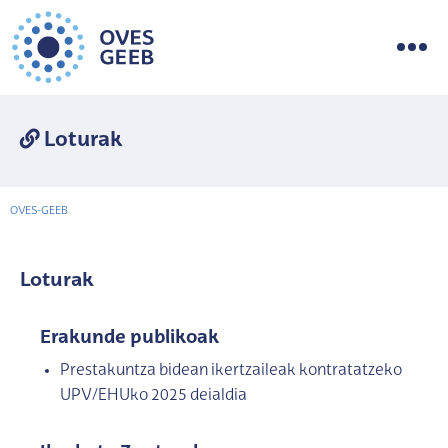
Loturak
OVES-GEEB
Loturak
Erakunde publikoak
Prestakuntza bidean ikertzaileak kontratatzeko
UPV/EHUko 2025 deialdia