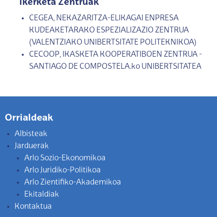
Ikerketa Zentruak
CEGEA, NEKAZARITZA-ELIKAGAI ENPRESA
KUDEAKETARAKO ESPEZIALIZAZIO ZENTRUA
(VALENTZIAKO UNIBERTSITATE POLITEKNIKOA)
CECOOP, IKASKETA KOOPERATIBOEN ZENTRUA -
SANTIAGO DE COMPOSTELA.ko UNIBERTSITATEA
Orrialdeak
Albisteak
Jarduerak
Arlo Sozio-Ekonomikoa
Arlo Juridiko-Politikoa
Arlo Zientifiko-Akademikoa
Ekitaldiak
Kontaktua