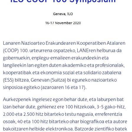
Lanaren Nazioarteo Erakundearen Kooperatiben Atalaren
(COOP) 100. urteurrena ospatzeko, LANEren helburua da
gobernuekin, enplegu-emaileen erakundeekin eta
langileekin lan egiten duten akademiko eta profesionalak,
kooperatibak eta ekonomia sozial eta solidario zabalena
(ESS) biltzea, Genevan (Suitza) bi eguneko nazioarteko
sinposioa egiteko (azaroaren 16 eta 17).
Aurkezpenek ingelesez egon behar dute, eta laburpen bat
izan behar dute, gehienez ere 100 hitzekoak, 3-5 gako-hitz,
2.000 eta 2.500 hitz bitarteko testu nagusia, erreferentzia
osoak, 40 eta 100 hitz bitarteko ohar biografikoa eta autore
bakoitzaren helbide elektronikoa. Batzorde zientifiko batek