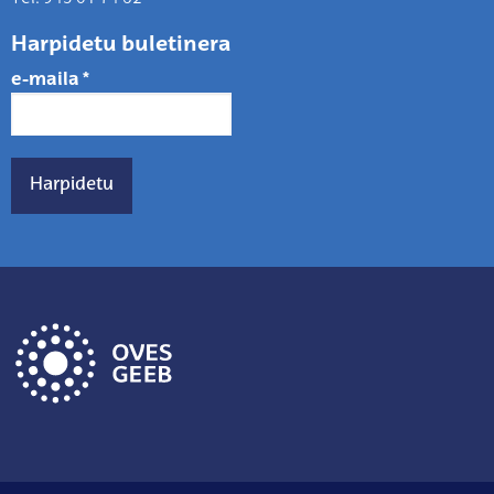
Harpidetu buletinera
e-maila
*