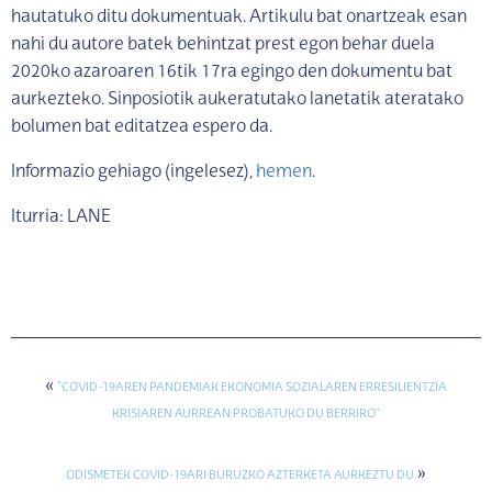
hautatuko ditu dokumentuak. Artikulu bat onartzeak esan
nahi du autore batek behintzat prest egon behar duela
2020ko azaroaren 16tik 17ra egingo den dokumentu bat
aurkezteko. Sinposiotik aukeratutako lanetatik ateratako
bolumen bat editatzea espero da.
Informazio gehiago (ingelesez),
hemen
.
Iturria: LANE
«
“COVID-19AREN PANDEMIAK EKONOMIA SOZIALAREN ERRESILIENTZIA
KRISIAREN AURREAN PROBATUKO DU BERRIRO”
»
ODISMETEK COVID-19ARI BURUZKO AZTERKETA AURKEZTU DU