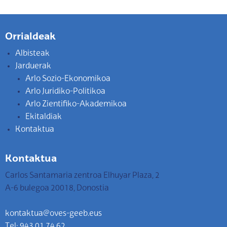
Orrialdeak
Albisteak
Jarduerak
Arlo Sozio-Ekonomikoa
Arlo Juridiko-Politikoa
Arlo Zientifiko-Akademikoa
Ekitaldiak
Kontaktua
Kontaktua
Carlos Santamaria zentroa Elhuyar Plaza, 2
A-6 bulegoa 20018, Donostia
kontaktua@oves-geeb.eus
Tel: 943 01 74 62