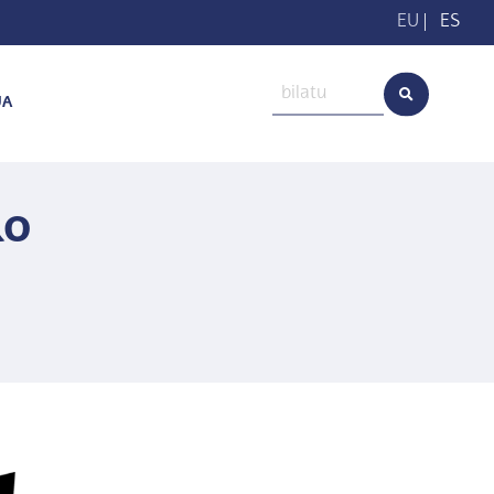
EU
|
ES
UA
ko