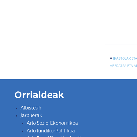
«
IKASTOLAK ET
ABERATSA ETA 
Orrialdeak
Albisteak
Jarduerak
Arlo Sozio-Ekonomikoa
Arlo Juridiko-Politikoa