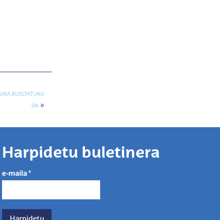
URA BUELTATUKO
»
DA
Harpidetu buletinera
e-maila
*