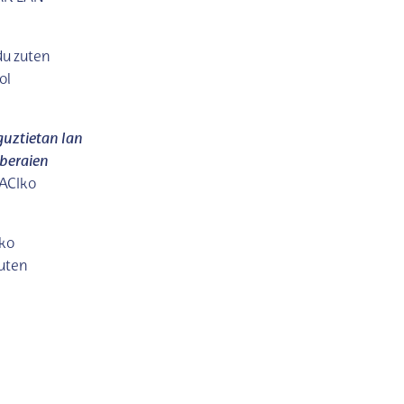
du zuten
ol
uztietan lan
 beraien
 ACIko
eko
duten