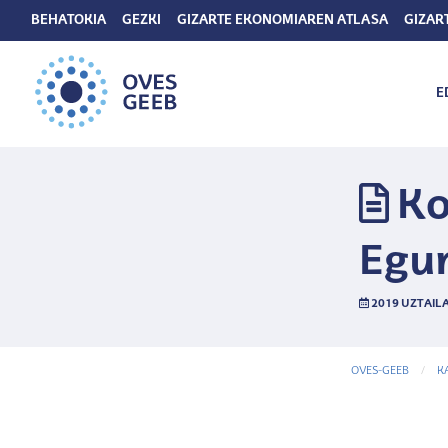
BEHATOKIA
GEZKI
GIZARTE EKONOMIAREN ATLASA
GIZAR
E
Ko
Egu
2019 UZTAILA
OVES-GEEB
K