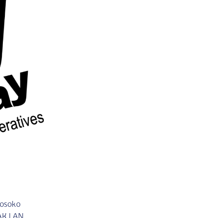
 osoko
BAK LAN