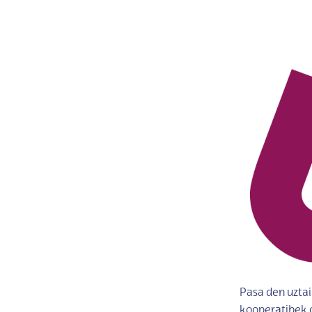
Pasa den uzta
kooperatibek 