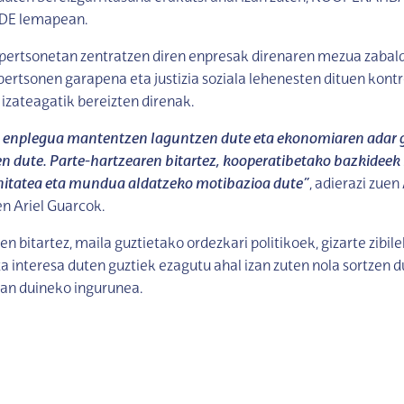
DE lemapean.
pertsonetan zentratzen diren enpresak direnaren mezua zabal
ertsonen garapena eta justizia soziala lehenesten dituen kontr
zateagatik bereizten direnak.
 enplegua mantentzen laguntzen dute eta ekonomiaren adar g
n dute. Parte-hartzearen bitartez, kooperatibetako bazkideek
nitatea eta mundua aldatzeko motibazioa dute”
, adierazi zuen
n Ariel Guarcok.
 bitartez, maila guztietako ordezkari politikoek, gizarte zibil
 interesa duten guztiek ezagutu ahal izan zuten nola sortzen 
lan duineko ingurunea.