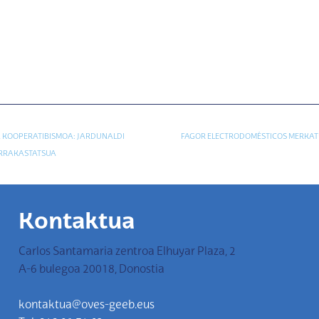
A KOOPERATIBISMOA: JARDUNALDI
FAGOR ELECTRODOMÉSTICOS MERKAT
ARRAKASTATSUA
Kontaktua
Carlos Santamaria zentroa Elhuyar Plaza, 2
A-6 bulegoa 20018, Donostia
kontaktua@oves-geeb.eus