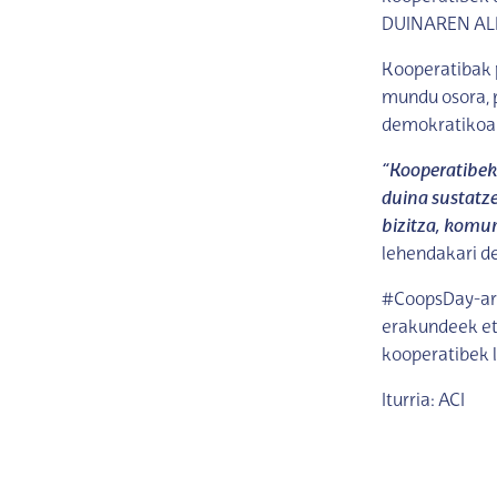
DUINAREN AL
Kooperatibak 
mundu osora, p
demokratikoa i
“Kooperatibek
duina sustatze
bizitza, komu
lehendakari de
#CoopsDay-aren
erakundeek eta
kooperatibek 
Iturria: ACI