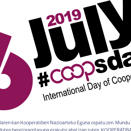
ilaren 6an Kooperatiben Nazioarteko Eguna ospatu zen. Mundu
duten bereizgarritasuna erakutsi ahal izan zuten, KOOPERATI