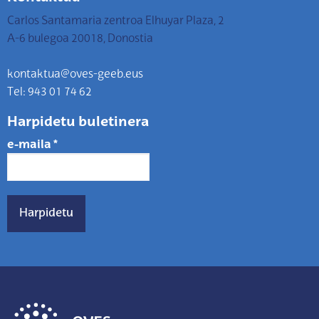
Carlos Santamaria zentroa Elhuyar Plaza, 2
A-6 bulegoa 20018, Donostia
kontaktua@oves-geeb.eus
Tel: 943 01 74 62
Harpidetu buletinera
e-maila
*