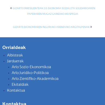
«
GIZARTE ERRESILIENTEAK 2.0. EKONOMIA SOZIAL ETA SOLIDARIOAREN
PAPERAREN MUGAZ GAINDIKO IKUSPEGIA
»
GIZARTE EKONOMIAREN INGURUKO ABENDUKO ARGITALPENAK
Orrialdeak
Albisteak
Jarduerak
Arlo Sozio-Ekonomikoa
Arlo Juridiko-Politikoa
Arlo Zientifiko-Akademikoa
Ekitaldiak
Kontaktua
Kontaktua