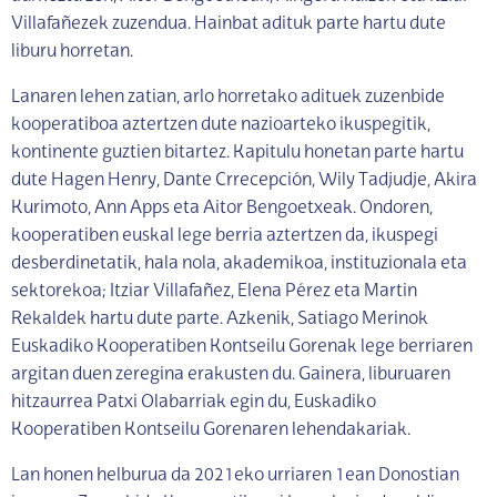
Villafañezek zuzendua. Hainbat adituk parte hartu dute
liburu horretan.
Lanaren lehen zatian, arlo horretako adituek zuzenbide
kooperatiboa aztertzen dute nazioarteko ikuspegitik,
kontinente guztien bitartez. Kapitulu honetan parte hartu
dute Hagen Henry, Dante Crrecepción, Wily Tadjudje, Akira
Kurimoto, Ann Apps eta Aitor Bengoetxeak. Ondoren,
kooperatiben euskal lege berria aztertzen da, ikuspegi
desberdinetatik, hala nola, akademikoa, instituzionala eta
sektorekoa; Itziar Villafañez, Elena Pérez eta Martin
Rekaldek hartu dute parte. Azkenik, Satiago Merinok
Euskadiko Kooperatiben Kontseilu Gorenak lege berriaren
argitan duen zeregina erakusten du. Gainera, liburuaren
hitzaurrea Patxi Olabarriak egin du, Euskadiko
Kooperatiben Kontseilu Gorenaren lehendakariak.
Lan honen helburua da 2021eko urriaren 1ean Donostian