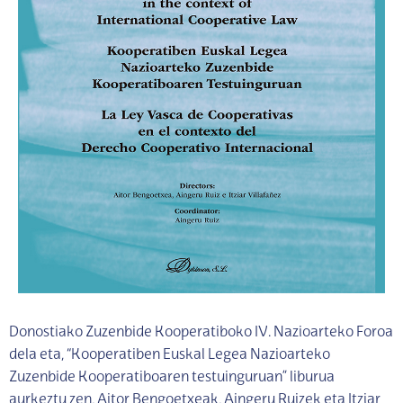
Donostiako Zuzenbide Kooperatiboko IV. Nazioarteko Foroa
dela eta, “Kooperatiben Euskal Legea Nazioarteko
Zuzenbide Kooperatiboaren testuinguruan” liburua
aurkeztu zen, Aitor Bengoetxeak, Aingeru Ruizek eta Itziar