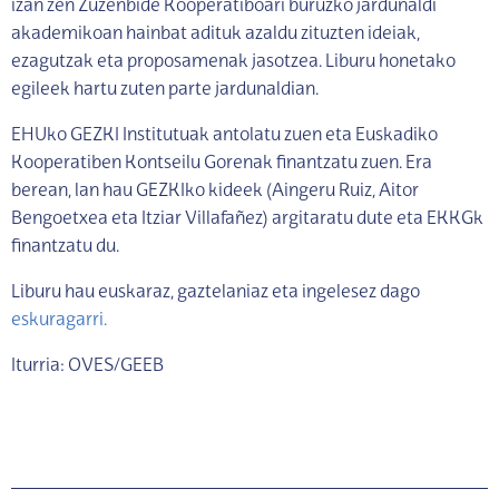
izan zen Zuzenbide Kooperatiboari buruzko jardunaldi
akademikoan hainbat adituk azaldu zituzten ideiak,
ezagutzak eta proposamenak jasotzea. Liburu honetako
egileek hartu zuten parte jardunaldian.
EHUko GEZKI Institutuak antolatu zuen eta Euskadiko
Kooperatiben Kontseilu Gorenak finantzatu zuen. Era
berean, lan hau GEZKIko kideek (Aingeru Ruiz, Aitor
Bengoetxea eta Itziar Villafañez) argitaratu dute eta EKKGk
finantzatu du.
Liburu hau euskaraz, gaztelaniaz eta ingelesez dago
eskuragarri.
Iturria: OVES/GEEB