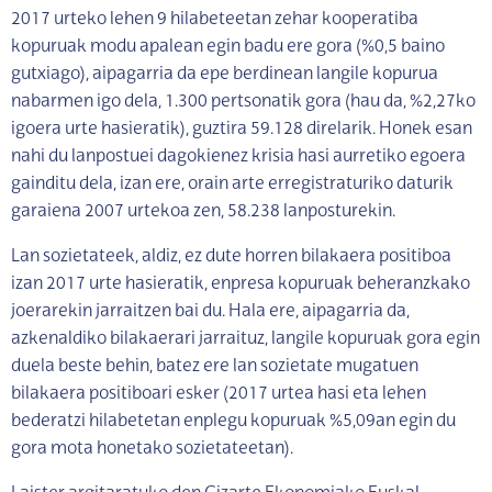
2017 urteko lehen 9 hilabeteetan zehar kooperatiba
kopuruak modu apalean egin badu ere gora (%0,5 baino
gutxiago), aipagarria da epe berdinean langile kopurua
nabarmen igo dela, 1.300 pertsonatik gora (hau da, %2,27ko
igoera urte hasieratik), guztira 59.128 direlarik. Honek esan
nahi du lanpostuei dagokienez krisia hasi aurretiko egoera
gainditu dela, izan ere, orain arte erregistraturiko daturik
garaiena 2007 urtekoa zen, 58.238 lanposturekin.
Lan sozietateek, aldiz, ez dute horren bilakaera positiboa
izan 2017 urte hasieratik, enpresa kopuruak beheranzkako
joerarekin jarraitzen bai du. Hala ere, aipagarria da,
azkenaldiko bilakaerari jarraituz, langile kopuruak gora egin
duela beste behin, batez ere lan sozietate mugatuen
bilakaera positiboari esker (2017 urtea hasi eta lehen
bederatzi hilabetetan enplegu kopuruak %5,09an egin du
gora mota honetako sozietateetan).