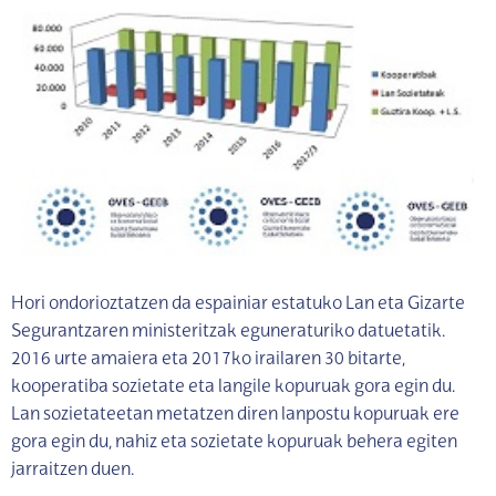
Hori ondorioztatzen da espainiar estatuko Lan eta Gizarte
Segurantzaren ministeritzak eguneraturiko datuetatik.
2016 urte amaiera eta 2017ko irailaren 30 bitarte,
kooperatiba sozietate eta langile kopuruak gora egin du.
Lan sozietateetan metatzen diren lanpostu kopuruak ere
gora egin du, nahiz eta sozietate kopuruak behera egiten
jarraitzen duen.