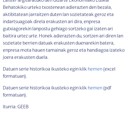
Laister argitaratuko den Gizarte Ekonomiako Euskal
Behatokiko urteko txostenean adierazten den bezala,
aktibitatean jarraitzen duten lan sozietateak geroz eta
indartsuagoak direla erakusten ari dira, enpresa
gutxiagorekin lanpostu gehiago sortzeko gai izaten ari
baitira urtez urte. Honek adierazten du, sortzen ari diren lan
sozietate berrien datuak erakusten duenarekin batera,
enpresa mota hauen tamainak geroz eta handiagoa izateko
joera erakusten duela.
Datuen serie historikoa ikusteko egin klik
hemen
(excel
formatuan).
Datuen serie historikoa ikusteko egin klik
hemen
(pdf
formatuan).
Iturria: GEEB