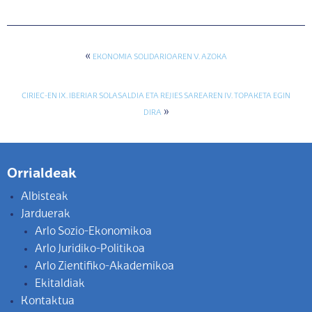
«
EKONOMIA SOLIDARIOAREN V. AZOKA
CIRIEC-EN IX. IBERIAR SOLASALDIA ETA REJIES SAREAREN IV. TOPAKETA EGIN
»
DIRA
Orrialdeak
Albisteak
Jarduerak
Arlo Sozio-Ekonomikoa
Arlo Juridiko-Politikoa
Arlo Zientifiko-Akademikoa
Ekitaldiak
Kontaktua