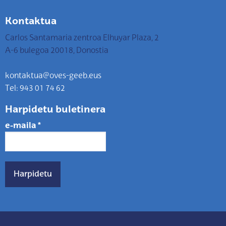
Kontaktua
Carlos Santamaria zentroa Elhuyar Plaza, 2
A-6 bulegoa 20018, Donostia
kontaktua@oves-geeb.eus
Tel: 943 01 74 62
Harpidetu buletinera
e-maila
*