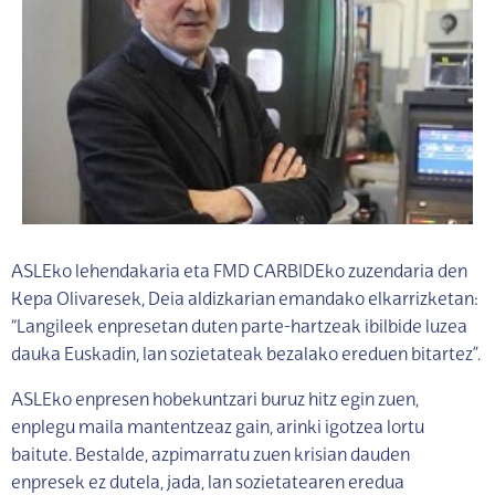
ASLEko lehendakaria eta FMD CARBIDEko zuzendaria den
Kepa Olivaresek, Deia aldizkarian emandako elkarrizketan:
“Langileek enpresetan duten parte-hartzeak ibilbide luzea
dauka Euskadin, lan sozietateak bezalako ereduen bitartez”.
ASLEko enpresen hobekuntzari buruz hitz egin zuen,
enplegu maila mantentzeaz gain, arinki igotzea lortu
baitute. Bestalde, azpimarratu zuen krisian dauden
enpresek ez dutela, jada, lan sozietatearen eredua