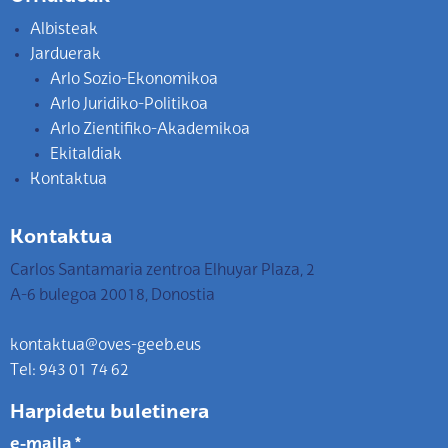
Albisteak
Jarduerak
Arlo Sozio-Ekonomikoa
Arlo Juridiko-Politikoa
Arlo Zientifiko-Akademikoa
Ekitaldiak
Kontaktua
Kontaktua
Carlos Santamaria zentroa Elhuyar Plaza, 2
A-6 bulegoa 20018, Donostia
kontaktua@oves-geeb.eus
Tel: 943 01 74 62
Harpidetu buletinera
e-maila
*