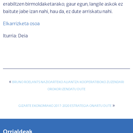
erabiltzen birmoldaketarako; gaur egun, langile askok ez
baitute jabe izan nahi, hau da, ez dute arriskatu nahi.
Elkarrizketa osoa
Iturria: Deia
«
BRUNO ROELANTS NAZIOARTEKO ALIANTZA KOOPERATIBOKO ZUZENDARI
OROKOR IZENDATU DUTE
»
GIZARTE EKONOMIAKO 2017-2020 ESTRATEGIA ONARTU DUTE
Orrialdeak