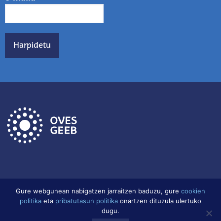
Gure webgunean nabigatzen jarraitzen baduzu, gure
cookien
politika
eta
pribatutasun politika
onartzen dituzula ulertuko
Lege Oharra
Datu babes politika
Cookien Politika
dugu.