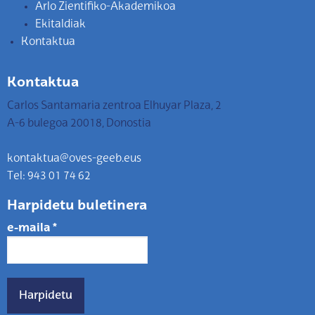
Arlo Zientifiko-Akademikoa
Ekitaldiak
Kontaktua
Kontaktua
Carlos Santamaria zentroa Elhuyar Plaza, 2
A-6 bulegoa 20018, Donostia
kontaktua@oves-geeb.eus
Tel: 943 01 74 62
Harpidetu buletinera
e-maila
*