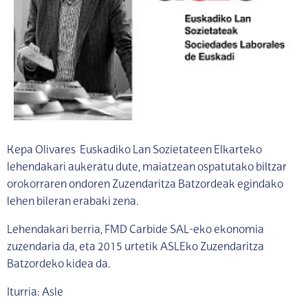
Kepa Olivares Euskadiko Lan Sozietateen Elkarteko
lehendakari aukeratu dute, maiatzean ospatutako biltzar
orokorraren ondoren Zuzendaritza Batzordeak egindako
lehen bileran erabaki zena.
Lehendakari berria, FMD Carbide SAL-eko ekonomia
zuzendaria da, eta 2015 urtetik ASLEko Zuzendaritza
Batzordeko kidea da.
Iturria: Asle