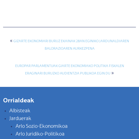
«
GIZARTE EKONOMIARI BURUZ EKAINAK 28AN EGINIKO JARDUNALDIAREN
BALORAZIOAREN AURKEZPENA
EUROPAR PARLAMENTUAK GIARTE EKONOMIAKO POLITIKA FISKALEN
»
ERAGINARI BURUZKO AUDIENTZIA PUBLIKOA EGIN DU
Orrialdeak
Albisteak
Jarduerak
Arlo Sozio-Ekonomikoa
Arlo Juridiko-Politikoa