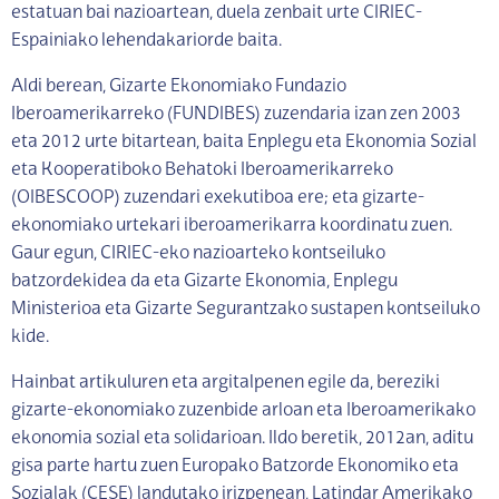
estatuan bai nazioartean, duela zenbait urte CIRIEC-
Espainiako lehendakariorde baita.
Aldi berean, Gizarte Ekonomiako Fundazio
Iberoamerikarreko (FUNDIBES) zuzendaria izan zen 2003
eta 2012 urte bitartean, baita Enplegu eta Ekonomia Sozial
eta Kooperatiboko Behatoki Iberoamerikarreko
(OIBESCOOP) zuzendari exekutiboa ere; eta gizarte-
ekonomiako urtekari iberoamerikarra koordinatu zuen.
Gaur egun, CIRIEC-eko nazioarteko kontseiluko
batzordekidea da eta Gizarte Ekonomia, Enplegu
Ministerioa eta Gizarte Segurantzako sustapen kontseiluko
kide.
Hainbat artikuluren eta argitalpenen egile da, bereziki
gizarte-ekonomiako zuzenbide arloan eta Iberoamerikako
ekonomia sozial eta solidarioan. Ildo beretik, 2012an, aditu
gisa parte hartu zuen Europako Batzorde Ekonomiko eta
Sozialak (CESE) landutako irizpenean, Latindar Amerikako