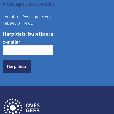
A-6 bulegoa 20018, Donostia
kontaktua@oves-geeb.eus
Tel: 943 01 74 62
Harpidetu buletinera
e-maila
*