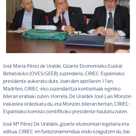
José María Pérez de Uralde, Gizarte Ekonomiako Euskal
Behatokiko (OVES/GEEB) zuzendaria, CIRIEC-Espainiako
presidente aukeratu dute. Joan den apirilaren 17an,
Madrilen, CIRIEC-eko zuzendaritza kontseiluak eginiko
bileran erabaki zuten. Horrela, De Uraldek José Luis Monzón
irakaslea ordezkatu du, eta Monzón, bileran bertan, CIRIEC-
Espainiako komisio zientifikoko presidente hautatu zuten.
José Mª Pérez De Uraldek, gizarte ekonomian legelaria eta
aditua, CIRIEC-en funtzionamendua ondo ezagutzen du, bai