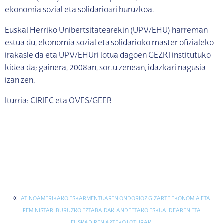
ekonomia sozial eta solidarioari buruzkoa.
Euskal Herriko Unibertsitatearekin (UPV/EHU) harreman
estua du, ekonomia sozial eta solidarioko master ofizialeko
irakasle da eta UPV/EHUri lotua dagoen GEZKI institutuko
kidea da; gainera, 2008an, sortu zenean, idazkari nagusia
izan zen.
Iturria: CIRIEC eta OVES/GEEB
«
LATINOAMERIKAKO ESKARMENTUAREN ONDORIOZ GIZARTE EKONOMIA ETA
FEMINISTARI BURUZKO EZTABAIDAK. ANDEETAKO ESKUALDEAREN ETA
EUSKADIREN ARTEKO LOTURAK.