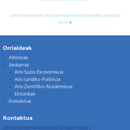
GIZARTE EKONOMIARI ETA SOLIDARIOARI BURUZKO ZINEAREN LEHENENGO
»
ASTEA
Orrialdeak
Albisteak
Jarduerak
Arlo Sozio-Ekonomikoa
Arlo Juridiko-Politikoa
Arlo Zientifiko-Akademikoa
Ekitaldiak
Kontaktua
Kontaktua
Carlos Santamaria zentroa Elhuyar Plaza, 2