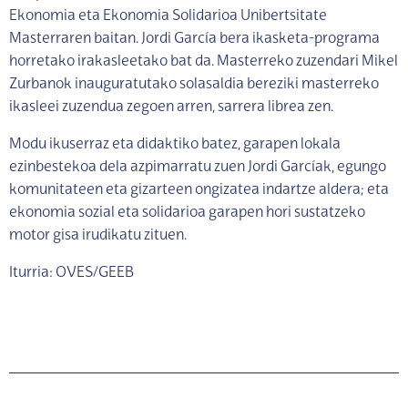
Ekonomia eta Ekonomia Solidarioa Unibertsitate
Masterraren baitan. Jordi García bera ikasketa-programa
horretako irakasleetako bat da. Masterreko zuzendari Mikel
Zurbanok inauguratutako solasaldia bereziki masterreko
ikasleei zuzendua zegoen arren, sarrera librea zen.
Modu ikuserraz eta didaktiko batez, garapen lokala
ezinbestekoa dela azpimarratu zuen Jordi Garcíak, egungo
komunitateen eta gizarteen ongizatea indartze aldera; eta
ekonomia sozial eta solidarioa garapen hori sustatzeko
motor gisa irudikatu zituen.
Iturria: OVES/GEEB