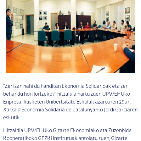
“Zer izan nahi du handitan Ekonomia Solidarioak eta zer
behar du hori lortzeko?" hitzaldia hartu zuen UPV/EHUko
Enpresa Ikasketen Unibertsitate Eskolak azaroaren 29an,
Xarxa d’Economia Solidària de Catalunya-ko Jordi Garcíaren
eskutik.
Hitzaldia UPV/EHUko Gizarte Ekonomiako eta Zuzenbide
Kooperatiboko GEZKI Institutuak antolatu zuen, Gizarte