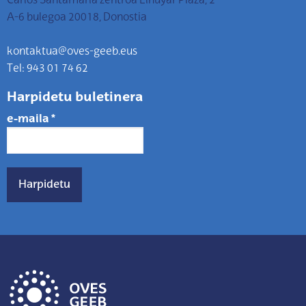
Carlos Santamaria zentroa Elhuyar Plaza, 2
A-6 bulegoa 20018, Donostia
kontaktua@oves-geeb.eus
Tel: 943 01 74 62
Harpidetu buletinera
e-maila
*