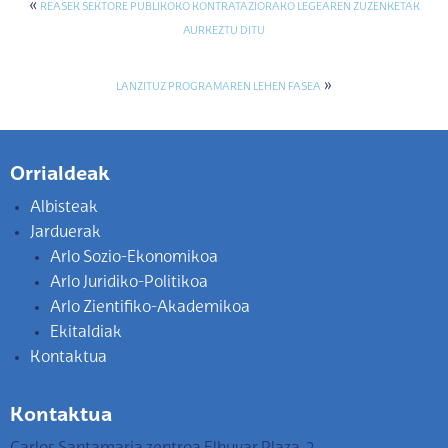
«
REASEK SEKTORE PUBLIKOKO KONTRATAZIORAKO LEGEAREN ZUZENKETAK
AURKEZTU DITU
»
LANZITUZ PROGRAMAREN LEHEN FASEA
Orrialdeak
Albisteak
Jarduerak
Arlo Sozio-Ekonomikoa
Arlo Juridiko-Politikoa
Arlo Zientifiko-Akademikoa
Ekitaldiak
Kontaktua
Kontaktua