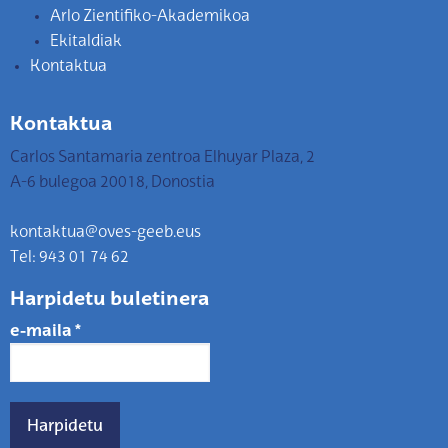
Arlo Zientifiko-Akademikoa
Ekitaldiak
Kontaktua
Kontaktua
Carlos Santamaria zentroa Elhuyar Plaza, 2
A-6 bulegoa 20018, Donostia
kontaktua@oves-geeb.eus
Tel: 943 01 74 62
Harpidetu buletinera
e-maila
*