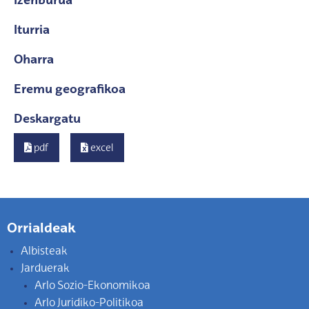
Izenburua
Iturria
Oharra
Eremu geografikoa
Deskargatu
pdf
excel
Orrialdeak
Albisteak
Jarduerak
Arlo Sozio-Ekonomikoa
Arlo Juridiko-Politikoa