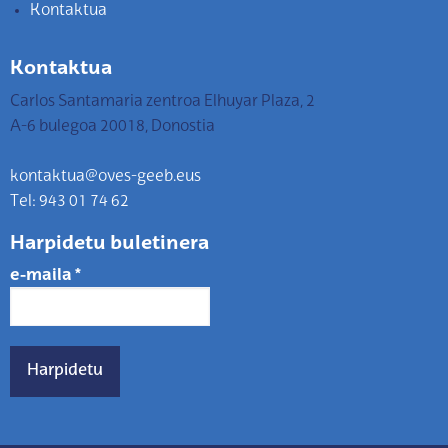
Kontaktua
Kontaktua
Carlos Santamaria zentroa Elhuyar Plaza, 2
A-6 bulegoa 20018, Donostia
kontaktua@oves-geeb.eus
Tel: 943 01 74 62
Harpidetu buletinera
e-maila
*