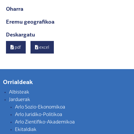
Oharra
Eremu geografikoa
Deskargatu
pdf
excel
Orrialdeak
Albisteak
Jarduerak
Arlo Sozio-Ekonomikoa
Arlo Juridiko-Politikoa
Arlo Zientifiko-Akademikoa
Ekitaldiak