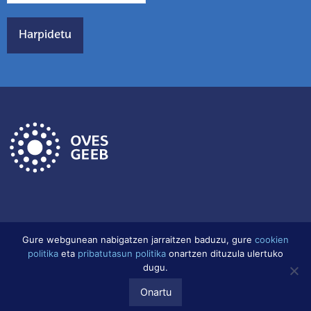
Gure webgunean nabigatzen jarraitzen baduzu, gure
cookien
politika
eta
pribatutasun politika
onartzen dituzula ulertuko
Lege Oharra
Datu babes politika
Cookien Politika
dugu.
Onartu