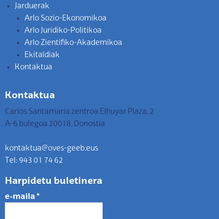
Jarduerak
Arlo Sozio-Ekonomikoa
Arlo Juridiko-Politikoa
Arlo Zientifiko-Akademikoa
Ekitaldiak
Kontaktua
Kontaktua
Carlos Santamaria zentroa Elhuyar Plaza, 2
A-6 bulegoa 20018, Donostia
kontaktua@oves-geeb.eus
Tel: 943 01 74 62
Harpidetu buletinera
e-maila
*