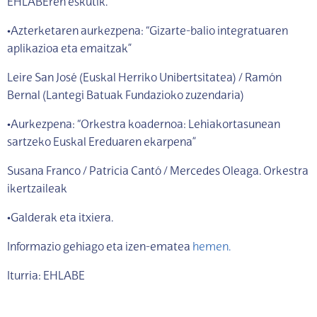
EHLABEren eskutik.
•Azterketaren aurkezpena: “Gizarte-balio integratuaren
aplikazioa eta emaitzak”
Leire San José (Euskal Herriko Unibertsitatea) / Ramón
Bernal (Lantegi Batuak Fundazioko zuzendaria)
•Aurkezpena: “Orkestra koadernoa: Lehiakortasunean
sartzeko Euskal Ereduaren ekarpena”
Susana Franco / Patricia Cantó / Mercedes Oleaga. Orkestra
ikertzaileak
•Galderak eta itxiera.
Informazio gehiago eta izen-ematea
hemen.
Iturria: EHLABE