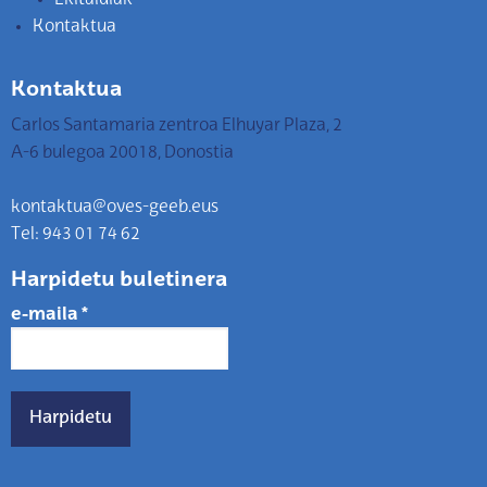
Kontaktua
Kontaktua
Carlos Santamaria zentroa Elhuyar Plaza, 2
A-6 bulegoa 20018, Donostia
kontaktua@oves-geeb.eus
Tel: 943 01 74 62
Harpidetu buletinera
e-maila
*