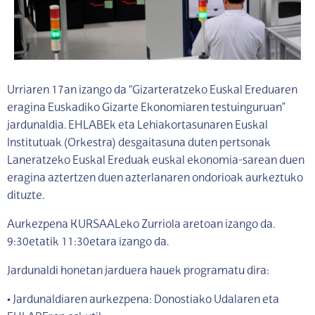
Urriaren 17an izango da “Gizarteratzeko Euskal Ereduaren
eragina Euskadiko Gizarte Ekonomiaren testuinguruan”
jardunaldia. EHLABEk eta Lehiakortasunaren Euskal
Institutuak (Orkestra) desgaitasuna duten pertsonak
Laneratzeko Euskal Ereduak euskal ekonomia-sarean duen
eragina aztertzen duen azterlanaren ondorioak aurkeztuko
dituzte.
Aurkezpena KURSAALeko Zurriola aretoan izango da.
9:30etatik 11:30etara izango da.
Jardunaldi honetan jarduera hauek programatu dira:
• Jardunaldiaren aurkezpena: Donostiako Udalaren eta