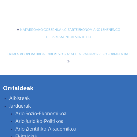
«
NAFARROAKO GOBERNUAK GIZARTE EKONOMIAKO LEHENENGO
DEPARTAMENTUA SORTU DU
EKIMEN KOOPERATIBOA: INBERTSIO SOZIAL ETA IRAUNKORREKO FORMULA BAT
»
Orrialdeak
Albisteak
Jarduerak
Arlo Sozio-Ekonomikoa
Arlo Juridiko-Politikoa
Arlo Zientifiko-Akademikoa
Ekitaldiak