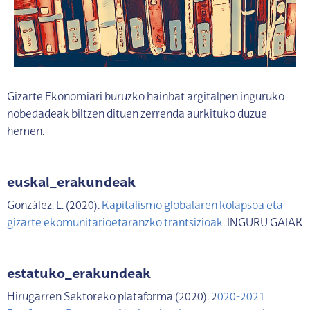
Gizarte Ekonomiari buruzko hainbat argitalpen inguruko
nobedadeak biltzen dituen zerrenda aurkituko duzue
hemen.
euskal_erakundeak
González, L. (2020).
Kapitalismo globalaren kolapsoa eta
gizarte ekomunitarioetaranzko trantsizioak.
INGURU GAIAK
estatuko_erakundeak
Hirugarren Sektoreko plataforma (2020). 2
020-2021