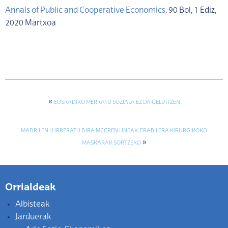
Annals of Public and Cooperative Economics
. 90 Bol, 1 Ediz,
2020 Martxoa
«
EUSKADIKO MERKATU SOZIALA EZ DA GELDITZEN
MADRILEN LURRERATU DIRA MCCREN LINEAK, ERABILERA KIRURGIKOKO
»
MASKARAK SORTZEKO
Orrialdeak
Albisteak
Jarduerak