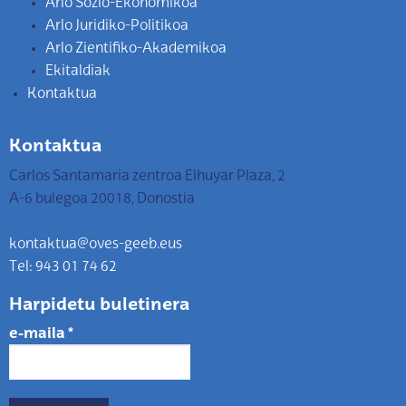
Arlo Sozio-Ekonomikoa
Arlo Juridiko-Politikoa
Arlo Zientifiko-Akademikoa
Ekitaldiak
Kontaktua
Kontaktua
Carlos Santamaria zentroa Elhuyar Plaza, 2
A-6 bulegoa 20018, Donostia
kontaktua@oves-geeb.eus
Tel: 943 01 74 62
Harpidetu buletinera
e-maila
*