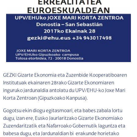
GEZKI Gizarte Ekonomia eta Zuzenbide Kooperatiboaren
Institutuak ekainaren 28rako Gizarte Ekonomiaren
inguruko jardunaldia antolatu du UPV/EHU-ko Joxe Mari
Korta Zentroan (Gipuzkoako Kanpusa).
Gogotsu ekin diogu egitasmoari, eta babes zabala lortu
dugu, izan ere, Eusko Jaurlaritzako Gizarte Ekonomiako
Zuzendaritzatik eta Nafarroako Gobernutik laguntza eta
babesa dugu, eta Jardunaldian bi erakunde horietako