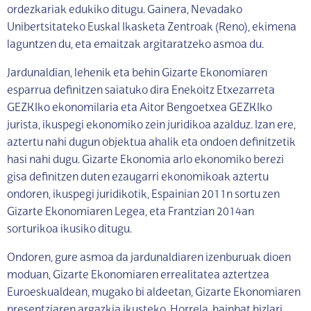
ordezkariak edukiko ditugu. Gainera, Nevadako
Unibertsitateko Euskal Ikasketa Zentroak (Reno), ekimena
laguntzen du, eta emaitzak argitaratzeko asmoa du.
Jardunaldian, lehenik eta behin Gizarte Ekonomiaren
esparrua definitzen saiatuko dira Enekoitz Etxezarreta
GEZKIko ekonomilaria eta Aitor Bengoetxea GEZKIko
jurista, ikuspegi ekonomiko zein juridikoa azalduz. Izan ere,
aztertu nahi dugun objektua ahalik eta ondoen definitzetik
hasi nahi dugu. Gizarte Ekonomia arlo ekonomiko berezi
gisa definitzen duten ezaugarri ekonomikoak aztertu
ondoren, ikuspegi juridikotik, Espainian 2011n sortu zen
Gizarte Ekonomiaren Legea, eta Frantzian 2014an
sorturikoa ikusiko ditugu.
Ondoren, gure asmoa da jardunaldiaren izenburuak dioen
moduan, Gizarte Ekonomiaren errealitatea aztertzea
Euroeskualdean, mugako bi aldeetan, Gizarte Ekonomiaren
presentziaren argazkia ikusteko. Horrela, hainbat hizlari