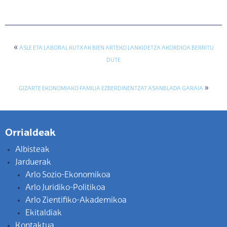
«
ASLE ETA LABORAL KUTXAK BIEN ARTEKO LANKIDETZA AKORDIOA BERRITU
DUTE
»
GIZARTE EKONOMIAKO FAMILIA EZBERDINENTZAT ASANBLADA GARAIA
Orrialdeak
Albisteak
Jarduerak
Arlo Sozio-Ekonomikoa
Arlo Juridiko-Politikoa
Arlo Zientifiko-Akademikoa
Ekitaldiak
Kontaktua