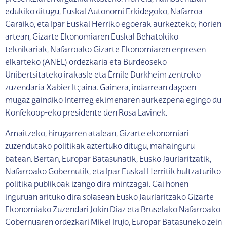
edukiko ditugu, Euskal Autonomi Erkidegoko, Nafarroa
Garaiko, eta Ipar Euskal Herriko egoerak aurkezteko; horien
artean, Gizarte Ekonomiaren Euskal Behatokiko
teknikariak, Nafarroako Gizarte Ekonomiaren enpresen
elkarteko (ANEL) ordezkaria eta Burdeoseko
Unibertsitateko irakasle eta Émile Durkheim zentroko
zuzendaria Xabier Itçaina. Gainera, indarrean dagoen
mugaz gaindiko Interreg ekimenaren aurkezpena egingo du
Konfekoop-eko presidente den Rosa Lavinek.
Amaitzeko, hirugarren atalean, Gizarte ekonomiari
zuzendutako politikak aztertuko ditugu, mahainguru
batean. Bertan, Europar Batasunatik, Eusko Jaurlaritzatik,
Nafarroako Gobernutik, eta Ipar Euskal Herritik bultzaturiko
politika publikoak izango dira mintzagai. Gai honen
inguruan arituko dira solasean Eusko Jaurlaritzako Gizarte
Ekonomiako Zuzendari Jokin Diaz eta Bruselako Nafarroako
Gobernuaren ordezkari Mikel Irujo, Europar Batasuneko zein