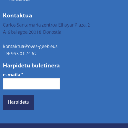
Kontaktua
Carlos Santamaria zentroa Elhuyar Plaza, 2
A-6 bulegoa 20018, Donostia
kontaktua@oves-geeb.eus
Tel: 943 01 74 62
Harpidetu buletinera
e-maila
*