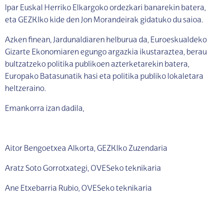
Ipar Euskal Herriko Elkargoko ordezkari banarekin batera,
eta GEZKIko kide den Jon Morandeirak gidatuko du saioa.
Azken finean, Jardunaldiaren helburua da, Euroeskualdeko
Gizarte Ekonomiaren egungo argazkia ikustaraztea, berau
bultzatzeko politika publikoen azterketarekin batera,
Europako Batasunatik hasi eta politika publiko lokaletara
heltzeraino.
Emankorra izan dadila,
Aitor Bengoetxea Alkorta, GEZKIko Zuzendaria
Aratz Soto Gorrotxategi, OVESeko teknikaria
Ane Etxebarria Rubio, OVESeko teknikaria