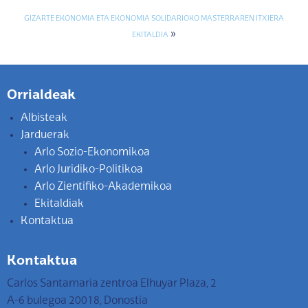
GIZARTE EKONOMIA ETA EKONOMIA SOLIDARIOKO MASTERRAREN ITXIERA
»
EKITALDIA
Orrialdeak
Albisteak
Jarduerak
Arlo Sozio-Ekonomikoa
Arlo Juridiko-Politikoa
Arlo Zientifiko-Akademikoa
Ekitaldiak
Kontaktua
Kontaktua
Carlos Santamaria zentroa Elhuyar Plaza, 2
A-6 bulegoa 20018, Donostia