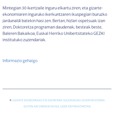
Mintegian 30 ikertzaile inguru elkartu ziren, eta gizarte-
ekonomiaren inguruko ikerkuntzaren ikuspegiari buruzko
jardunaldi batekin hasi zen. Bertan, hizlari ospetsuak izan
ziren, Doktoretza programan daudenak; besteak beste,
Baleren Bakaikoa, Euskal Herriko Unibertsitateko GEZKI
institutuko zuzendariak.
Informazio gehaigo
«
GIZARTE EKONOMIAKO ETA EKONOMIA SOLIDARIOKO LEHEN MASTERRA
EGITEN ARI DIREN BI IKASLE, GEEB-EN PRAKTIKETAN