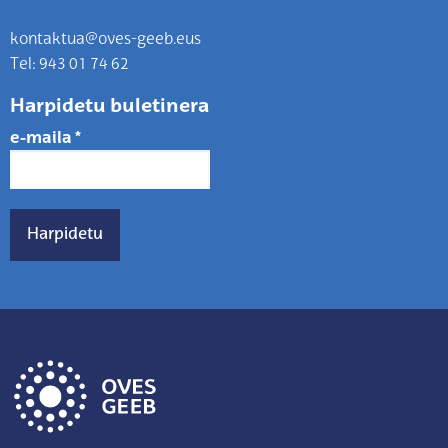
kontaktua@oves-geeb.eus
Tel: 943 01 74 62
Harpidetu buletinera
e-maila
*