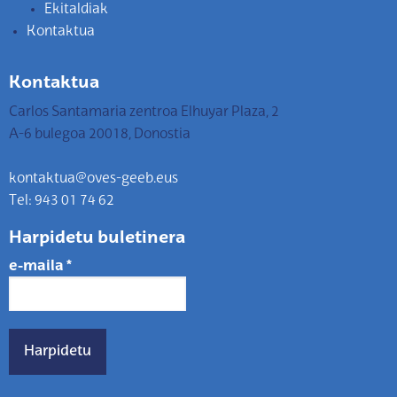
Ekitaldiak
Kontaktua
Kontaktua
Carlos Santamaria zentroa Elhuyar Plaza, 2
A-6 bulegoa 20018, Donostia
kontaktua@oves-geeb.eus
Tel: 943 01 74 62
Harpidetu buletinera
e-maila
*