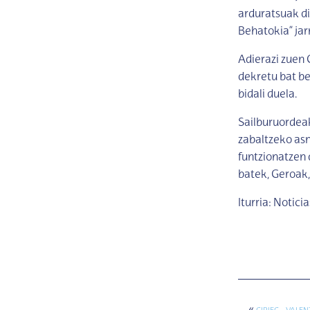
arduratsuak di
Behatokia” jar
Adierazi zuen 
dekretu bat be
bidali duela.
Sailburuordea
zabaltzeko asm
funtzionatzen 
batek, Geroak,
Iturria: Notici