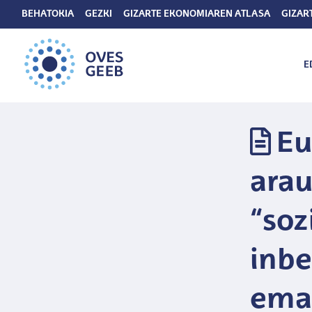
BEHATOKIA
GEZKI
GIZARTE EKONOMIAREN ATLASA
GIZAR
E
Eu
arau
“soz
inbe
ema