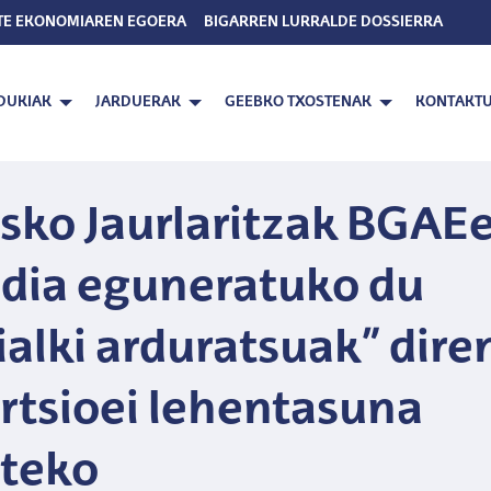
TE EKONOMIAREN EGOERA
BIGARREN LURRALDE DOSSIERRA
DUKIAK
JARDUERAK
GEEBKO TXOSTENAK
KONTAKT
sko Jaurlaritzak BGAE
dia eguneratuko du
ialki arduratsuak” dire
rtsioei lehentasuna
teko