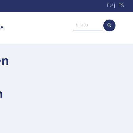
EU
|
ES
UA
en
n