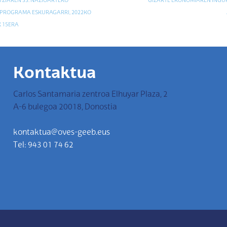
NTZIAREN 33. NAZIOARTEKO
GIZARTE EKONOMIAREN ING
PROGRAMA ESKURAGARRI, 2022KO
K 15ERA
Kontaktua
Carlos Santamaria zentroa Elhuyar Plaza, 2
A-6 bulegoa 20018, Donostia
kontaktua@oves-geeb.eus
Tel: 943 01 74 62