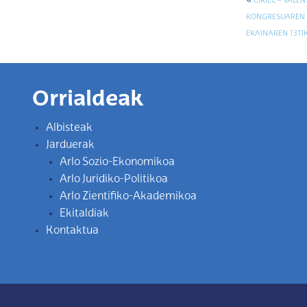
«
CIRIEC – VALE
KONGRESUAREN 
EKAINAREN 13TI
Orrialdeak
Albisteak
Jarduerak
Arlo Sozio-Ekonomikoa
Arlo Juridiko-Politikoa
Arlo Zientifiko-Akademikoa
Ekitaldiak
Kontaktua