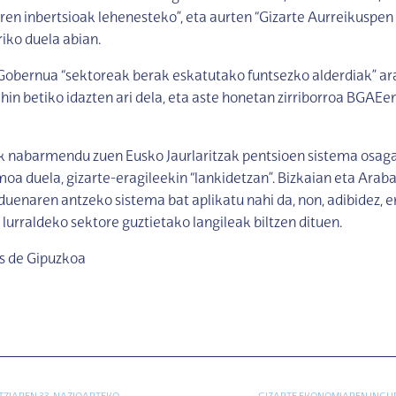
ren inbertsioak lehenesteko”, eta aurten “Gizarte Aurreikuspen
riko duela abian.
Gobernua “sektoreak berak eskatutako funtsezko alderdiak” ar
hin betiko idazten ari dela, eta aste honetan zirriborroa BGAEe
k nabarmendu zuen Eusko Jaurlaritzak pentsioen sistema osaga
oa duela, gizarte-eragileekin “lankidetzan”. Bizkaian eta Arab
duenaren antzeko sistema bat aplikatu nahi da, non, adibidez, 
 lurraldeko sektore guztietako langileak biltzen dituen.
as de Gipuzkoa