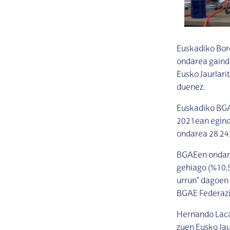
Euskadiko Bor
ondarea gaindi
Eusko Jaurlari
duenez.
Euskadiko BGA
2021ean egind
ondarea 28.242
BGAEen ondare
gehiago (%10,5
urrun” dagoen 
BGAE Federazi
Hernando Lacal
zuen Eusko Jau