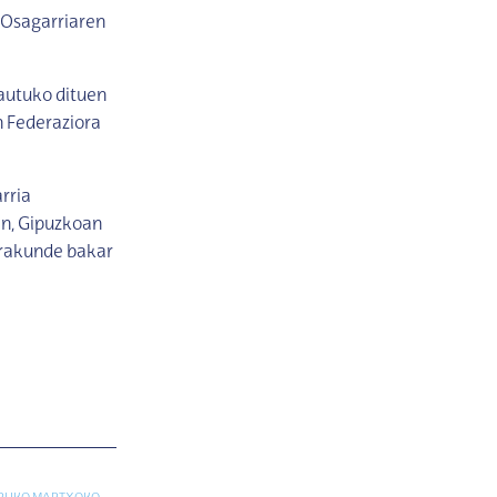
 Osagarriaren
autuko dituen
n Federaziora
rria
an, Gipuzkoan
erakunde bakar