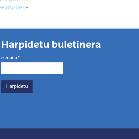
URUKO MARTXOKO
»
ARGITALPENAK
Harpidetu buletinera
e-maila
*