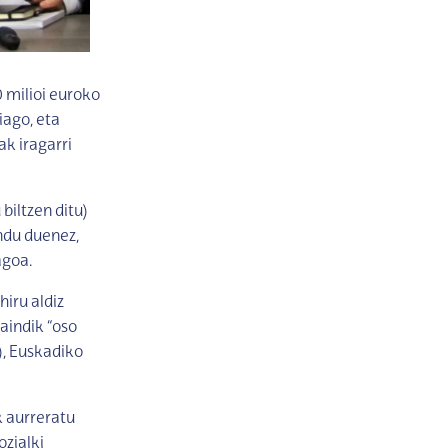
milioi euroko
iago, eta
k iragarri
iltzen ditu)
ndu duenez,
agoa.
iru aldiz
aindik “oso
), Euskadiko
k aurreratu
zialki