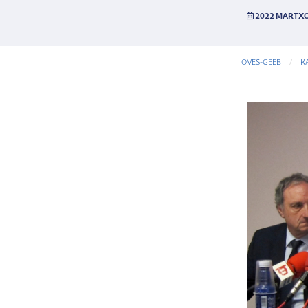
2022 MARTXO
OVES-GEEB
K