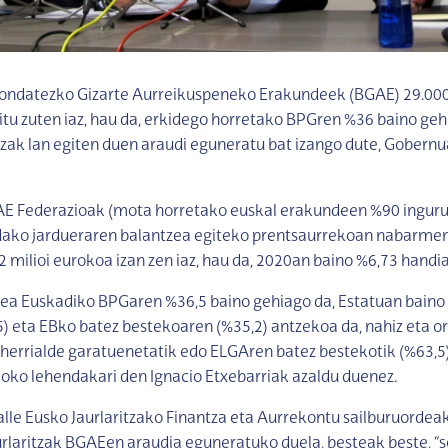
ondatezko Gizarte Aurreikuspeneko Erakundeek (BGAE) 29.000 
tu zuten iaz, hau da, erkidego horretako BPGren %36 baino geh
tzak lan egiten duen araudi eguneratu bat izango dute, Gobernua
E Federazioak (mota horretako euskal erakundeen %90 inguru b
ako jardueraren balantzea egiteko prentsaurrekoan nabarme
 milioi eurokoa izan zen iaz, hau da, 2020an baino %6,73 handi
a Euskadiko BPGaren %36,5 baino gehiago da, Estatuan baino h
) eta EBko batez bestekoaren (%35,2) antzekoa da, nahiz eta or
herrialde garatuenetatik edo ELGAren batez bestekotik (%63,5
oko lehendakari den Ignacio Etxebarriak azaldu duenez.
le Eusko Jaurlaritzako Finantza eta Aurrekontu sailburuordea
rlaritzak BGAEen araudia eguneratuko duela, besteak beste, “so