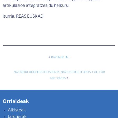
artikulazioa integratzea du helburu.
Iturria: REAS EUSKADI
«
BAZENEKIEN…
ZUZENBIDE KOOPERATIBOAREN IX. NAZIOARTEKO FOROA: CALL FOR
»
ABSTRACTS
Orrialdeak
Albisteak
Jarduerak