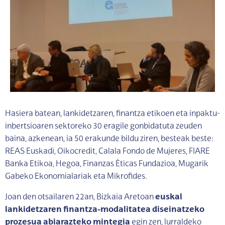
Hasiera batean, lankidetzaren, finantza etikoen eta inpaktu-
inbertsioaren sektoreko 30 eragile gonbidatuta zeuden
baina, azkenean, ia 50 erakunde bildu ziren, besteak beste:
REAS Euskadi, Oikocredit, Calala Fondo de Mujeres, FIARE
Banka Etikoa, Hegoa, Finanzas Éticas Fundazioa, Mugarik
Gabeko Ekonomialariak eta Mikrofides.
Joan den otsailaren 22an, Bizkaia Aretoan
euskal
lankidetzaren finantza-modalitatea diseinatzeko
prozesua abiarazteko mintegia
egin zen, lurraldeko