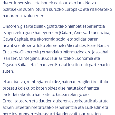
duten inbertsioei eta horiek nazioarteko lankidetza-
politikekin duten loturari buruzko Europako eta nazioarteko
panorama azaldu zuen.
Ondoren, gizarte zibilak gidatutako hainbat esperientzia
ezagutzeko gune bat egon zen (Oxfam, Anesvad Fundazioa,
Gawa Capital), eta ekonomia sozial eta solidarioaren
finantza etikoen arloko ekimenek (Microfides, Fiare Banca
Etica edo Oikocredit) emandako informazioa ere jaso ahal
izan zen. Mintegian Eusko Jaurlaritzako Ekonomia eta
Ogasun Sailak eta Finantzen Euskal Institutuak parte hartu
zuten.
eLankidetza, mintegiaren bidez, hainbat eragileri irekitako
prozesu kolektibo baten bidez diseinatutako finantza-
lankidetzako ildo bat izateko bideari ekingo dio.
Errealitatearen eta dauden aukeren azterketatik abiatuta,
azken urteetan metatutako esperientzia eta Euskadin eta
bere ingurunean eskuragarri dauden gaitasun guztien