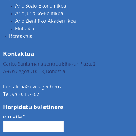
Arlo Sozio-Ekonomikoa
Arlo Juridiko-Politikoa
Arlo Zientifiko-Akademikoa
Ekitaldiak
Kontaktua
Kontaktua
Carlos Santamaria zentroa Elhuyar Plaza, 2
A-6 bulegoa 20018, Donostia
kontaktua@oves-geeb.eus
Tel: 943 01 74 62
Harpidetu buletinera
e-maila
*