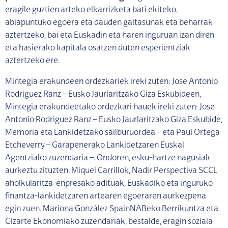
eragile guztien arteko elkarrizketa bati ekiteko,
abiapuntuko egoera eta dauden gaitasunak eta beharrak
aztertzeko, bai eta Euskadin eta haren inguruan izan diren
eta hasierako kapitala osatzen duten esperientziak
aztertzeko ere.
Mintegia erakundeen ordezkariek ireki zuten: Jose Antonio
Rodriguez Ranz – Eusko Jaurlaritzako Giza Eskubideen,
Mintegia erakundeetako ordezkari hauek ireki zuten: Jose
Antonio Rodriguez Ranz – Eusko Jaurlaritzako Giza Eskubide,
Memoria eta Lankidetzako sailburuordea – eta Paul Ortega
Etcheverry – Garapenerako Lankidetzaren Euskal
Agentziako zuzendaria –. Ondoren, esku-hartze nagusiak
aurkeztu zituzten. Miquel Carrillok, Nadir Perspectiva SCCL
aholkularitza-enpresako adituak, Euskadiko eta inguruko
finantza-lankidetzaren artearen egoeraren aurkezpena
egin zuen. Mariona González SpainNABeko Berrikuntza eta
Gizarte Ekonomiako zuzendariak, bestalde, eragin soziala