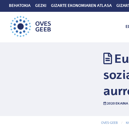
BEHATOKIA
GEZKI
GIZARTE EKONOMIAREN ATLASA
GIZAR
E
Eu
sozi
aur
2020 EKAINA 
OVES-GEEB
K