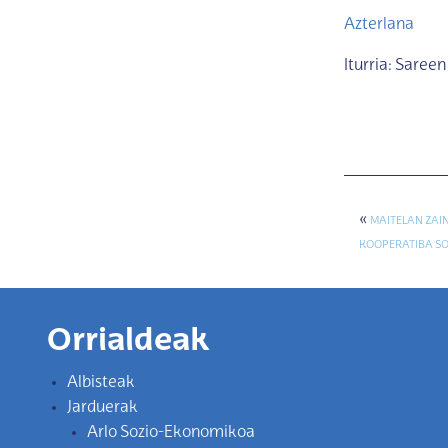
Azterlana
Iturria: Saree
«
MAITELAN ZAI
KOOPERATIBA S
Orrialdeak
Albisteak
Jarduerak
Arlo Sozio-Ekonomikoa