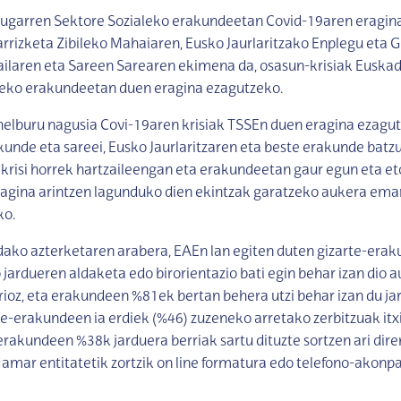
rugarren Sektore Sozialeko erakundeetan Covid-19aren eragina
rrizketa Zibileko Mahaiaren, Eusko Jaurlaritzako Enplegu eta G
ailaren eta Sareen Sarearen ekimena da, osasun-krisiak Euska
leko erakundeetan duen eragina ezagutzeko.
elburu nagusia Covi-19aren krisiak TSSEn duen eragina ezagut
unde eta sareei, Eusko Jaurlaritzaren eta beste erakunde batz
 krisi horrek hartzaileengan eta erakundeetan gaur egun eta e
ragina arintzen lagunduko dien ekintzak garatzeko aukera ema
ko.
dako azterketaren arabera, EAEn lan egiten duten gizarte-era
 jardueren aldaketa edo birorientazio bati egin behar izan dio a
rioz, eta erakundeen %81ek bertan behera utzi behar izan du ja
te-erakundeen ia erdiek (%46) zuzeneko arretako zerbitzuak itxi
 erakundeen %38k jarduera berriak sartu dituzte sortzen ari dire
Hamar entitatetik zortzik on line formatura edo telefono-akon