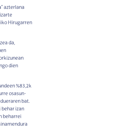
” azterlana
izarte
diko Hirugarren
zea da,
uen
torkizunean
ngo dien
kundeen %83,2k
urre osasun-
rdueraren bat.
 behar izan
n beharrei
painamendura