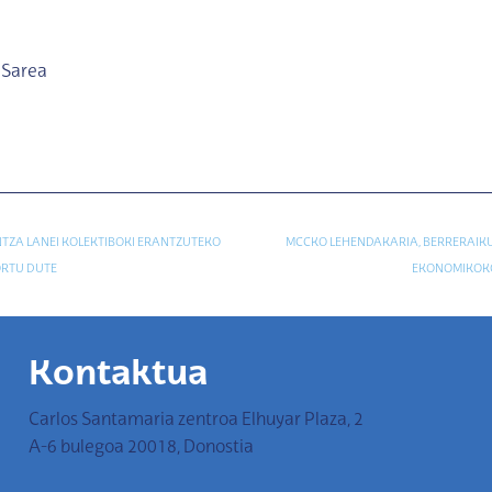
n Sarea
NTZA LANEI KOLEKTIBOKI ERANTZUTEKO
MCCKO LEHENDAKARIA, BERRERAIKU
ORTU DUTE
EKONOMIKOK
Kontaktua
Carlos Santamaria zentroa Elhuyar Plaza, 2
A-6 bulegoa 20018, Donostia