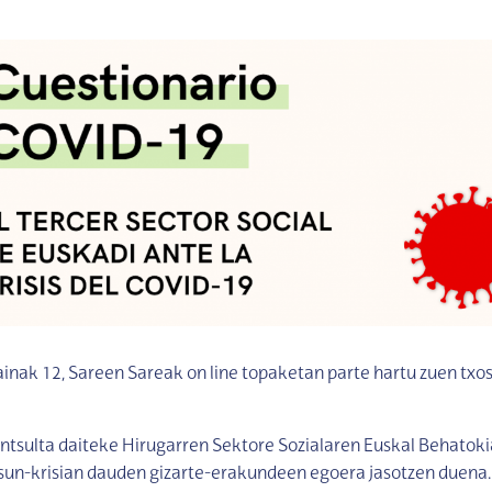
ainak 12, Sareen Sareak on line topaketan parte hartu zuen txo
tsulta daiteke Hirugarren Sektore Sozialaren Euskal Behatok
sun-krisian dauden gizarte-erakundeen egoera jasotzen duena.