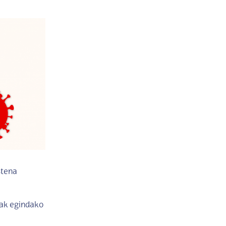
stena
iak egindako