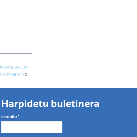
NTZA SOZIAL ETA
»
O BATZORDEAN
Harpidetu buletinera
e-maila
*