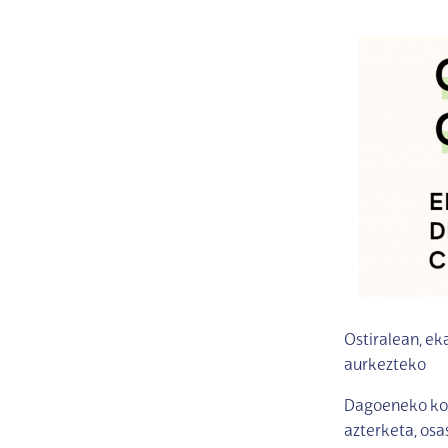
Ostiralean, ek
aurkezteko
Dagoeneko kon
azterketa, osa