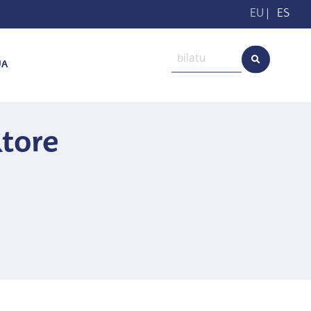
EU
|
ES
UA
tore