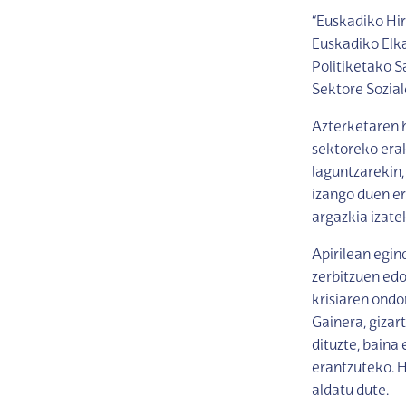
“Euskadiko Hi
Euskadiko Elka
Politiketako S
Sektore Sozia
Azterketaren h
sektoreko erak
laguntzarekin,
izango duen e
argazkia izate
Apirilean egin
zerbitzuen edo
krisiaren ondo
Gainera, gizar
dituzte, baina
erantzuteko. 
aldatu dute.