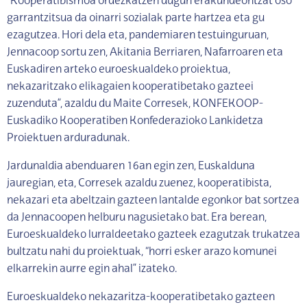
“Kooperatibismoa ordezkatzen dugun erakundeontzat oso
garrantzitsua da oinarri sozialak parte hartzea eta gu
ezagutzea. Hori dela eta, pandemiaren testuinguruan,
Jennacoop sortu zen, Akitania Berriaren, Nafarroaren eta
Euskadiren arteko euroeskualdeko proiektua,
nekazaritzako elikagaien kooperatibetako gazteei
zuzenduta”, azaldu du Maite Corresek, KONFEKOOP-
Euskadiko Kooperatiben Konfederazioko Lankidetza
Proiektuen arduradunak.
Jardunaldia abenduaren 16an egin zen, Euskalduna
jauregian, eta, Corresek azaldu zuenez, kooperatibista,
nekazari eta abeltzain gazteen lantalde egonkor bat sortzea
da Jennacoopen helburu nagusietako bat. Era berean,
Euroeskualdeko lurraldeetako gazteek ezagutzak trukatzea
bultzatu nahi du proiektuak, “horri esker arazo komunei
elkarrekin aurre egin ahal” izateko.
Euroeskualdeko nekazaritza-kooperatibetako gazteen