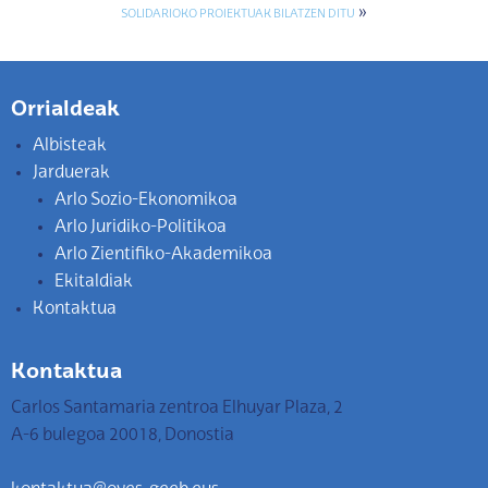
»
SOLIDARIOKO PROIEKTUAK BILATZEN DITU
Orrialdeak
Albisteak
Jarduerak
Arlo Sozio-Ekonomikoa
Arlo Juridiko-Politikoa
Arlo Zientifiko-Akademikoa
Ekitaldiak
Kontaktua
Kontaktua
Carlos Santamaria zentroa Elhuyar Plaza, 2
A-6 bulegoa 20018, Donostia