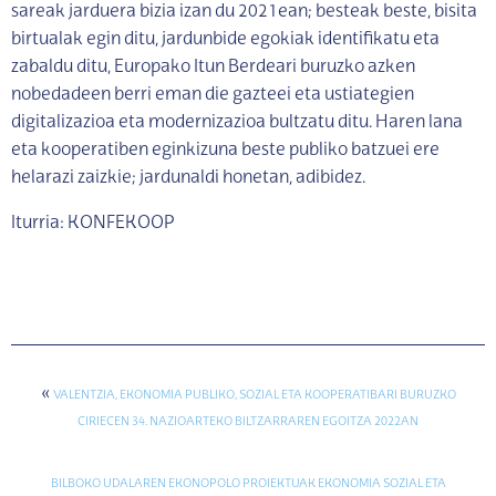
sareak jarduera bizia izan du 2021ean; besteak beste, bisita
birtualak egin ditu, jardunbide egokiak identifikatu eta
zabaldu ditu, Europako Itun Berdeari buruzko azken
nobedadeen berri eman die gazteei eta ustiategien
digitalizazioa eta modernizazioa bultzatu ditu. Haren lana
eta kooperatiben eginkizuna beste publiko batzuei ere
helarazi zaizkie; jardunaldi honetan, adibidez.
Iturria: KONFEKOOP
«
VALENTZIA, EKONOMIA PUBLIKO, SOZIAL ETA KOOPERATIBARI BURUZKO
CIRIECEN 34. NAZIOARTEKO BILTZARRAREN EGOITZA 2022AN
BILBOKO UDALAREN EKONOPOLO PROIEKTUAK EKONOMIA SOZIAL ETA