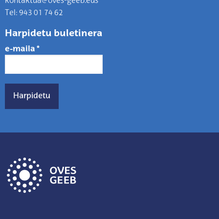
kontaktua@oves-geeb.eus
Tel: 943 01 74 62
Harpidetu buletinera
e-maila
*