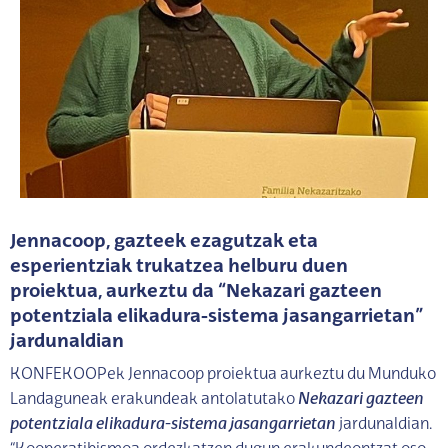
Jennacoop, gazteek ezagutzak eta
esperientziak trukatzea helburu duen
proiektua, aurkeztu da “Nekazari gazteen
potentziala elikadura-sistema jasangarrietan”
jardunaldian
KONFEKOOPek Jennacoop proiektua aurkeztu du Munduko
Landaguneak erakundeak antolatutako
Nekazari gazteen
potentziala elikadura-sistema jasangarrietan
jardunaldian.