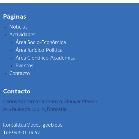
Páginas
Noticias
Actividades
Área Socio-Económica
Área Jurídico-Política
Área Científico-Académica
Eventos
Contacto
Contacto
Carlos Santamaria zentroa, Elhuyar Plaza 2
A-6 bulegoa 20018, Donostia
kontaktua@oves-geeb.eus
Tel: 943 01 74 62