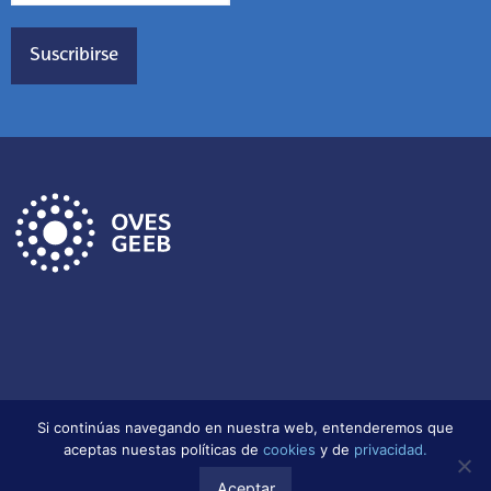
Aviso legal
Política de protección de datos
Si continúas navegando en nuestra web, entenderemos que
Política de cookies
aceptas nuestas políticas de
cookies
y de
privacidad.
Aceptar