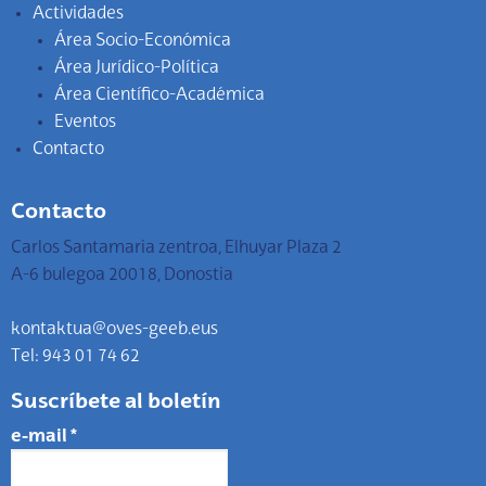
Actividades
Área Socio-Económica
Área Jurídico-Política
Área Científico-Académica
Eventos
Contacto
Contacto
Carlos Santamaria zentroa, Elhuyar Plaza 2
A-6 bulegoa 20018, Donostia
kontaktua@oves-geeb.eus
Tel: 943 01 74 62
Suscríbete al boletín
e-mail
*