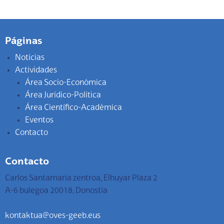
Páginas
Noticias
Actividades
Área Socio-Económica
Área Jurídico-Política
Área Científico-Académica
Eventos
Contacto
Contacto
Carlos Santamaria zentroa, Elhuyar Plaza 2
A-6 bulegoa 20018, Donostia
kontaktua@oves-geeb.eus