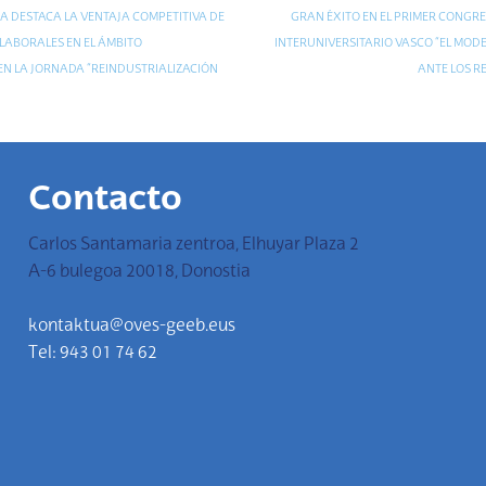
A DESTACA LA VENTAJA COMPETITIVA DE
GRAN ÉXITO EN EL PRIMER CONGR
LABORALES EN EL ÁMBITO
INTERUNIVERSITARIO VASCO “EL MOD
EN LA JORNADA “REINDUSTRIALIZACIÓN
ANTE LOS R
Contacto
Carlos Santamaria zentroa, Elhuyar Plaza 2
A-6 bulegoa 20018, Donostia
kontaktua@oves-geeb.eus
Tel: 943 01 74 62