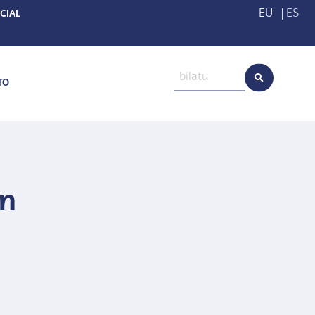
EU
|
ES
CIAL
TO
un