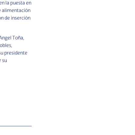
en la puesta en
e alimentación
ón de inserción
Angel Toña,
obles,
 su presidente
r su