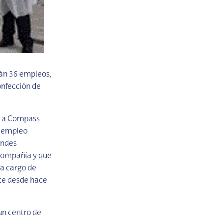
án 36 empleos,
onfección de
e a Compass
l empleo
andes
 compañía y que
 a cargo de
te desde hace
un centro de