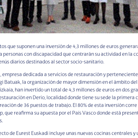
s que suponen una inversión de 4,3 millones de euros generar
ra personas con discapacidad que centrarán su actividad en la c
nús diarios destinados al sector socio-sanitario.
, empresa dedicada a servicios de restauración y pertenecient
gi Batuak, la organización de mayor dimensión en el ámbito de
izkaia, han invertido un total de 4,3 millones de euros en dos gr
estauración en Derio, localidad donde tiene su sede la primera
reación de 36 puestos de trabajo. El 80% de esta inversión corre
 que reafirma su apuesta por el País Vasco donde está presen
s.
ecto de Eurest Euskadi incluye unas nuevas cocinas centrales y 