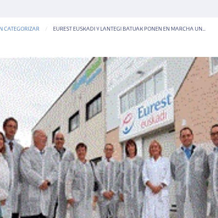
IN CATEGORIZAR
CURRENT-PAGE
EUREST EUSKADI Y LANTEGI BATUAK PONEN EN MARCHA UN...