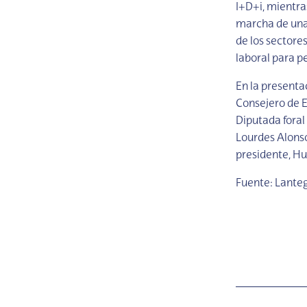
I+D+i, mientra
marcha de una 
de los sectores
laboral para p
En la presenta
Consejero de E
Diputada foral 
Lourdes Alonso
presidente, Hu
Fuente: Lante