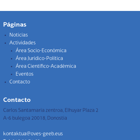
Páginas
Noticias
Actividades
Área Socio-Económica
Área Jurídico-Política
Área Científico-Académica
Eventos
Contacto
Contacto
Carlos Santamaria zentroa, Elhuyar Plaza 2
A-6 bulegoa 20018, Donostia
kontaktua@oves-geeb.eus