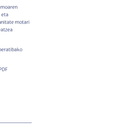
ismoaren
 eta
unitate motari
eatzea
operatibako
 PDF