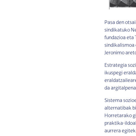
Pasa den otsai
sindikatuko N
fundazioa eta 
sindikalismoa 
Jeronimo aret
Estrategia so
ikuspegi erald
eraldatzailea
da argitalpena
Sistema sozioe
alternatibak b
Horretarako g
praktika-ildoa
aurrera egiteko