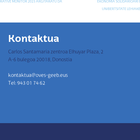
ATIVE MONITOR 2023 ARGITARATU DA
EKONOMIA SOLIDARIOARI
UNIBERTSITATE LEHIAK
Kontaktua
Carlos Santamaria zentroa Elhuyar Plaza, 2
A-6 bulegoa 20018, Donostia
kontaktua@oves-geeb.eus
Tel: 943 01 74 62