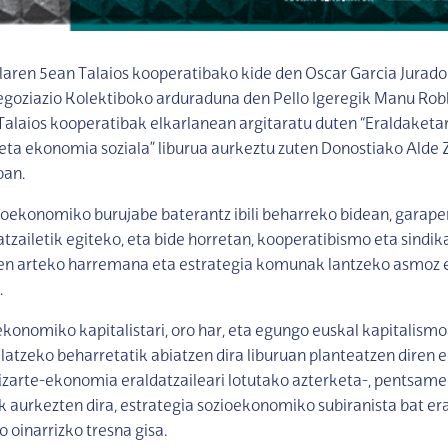
laren 5ean Talaios kooperatibako kide den Oscar Garcia Jurado
egoziazio Kolektiboko arduraduna den Pello Igeregik Manu Rob
Talaios kooperatibak elkarlanean argitaratu duten “Eraldaketa
eta ekonomia soziala” liburua aurkeztu zuten Donostiako Alde
oan.
zioekonomiko burujabe baterantz ibili beharreko bidean, gara
atzailetik egiteko, eta bide horretan, kooperatibismo eta sindik
ren arteko harremana eta estrategia komunak lantzeko asmoz e
.
konomiko kapitalistari, oro har, eta egungo euskal kapitalismoar
ilatzeko beharretatik abiatzen dira liburuan planteatzen diren 
izarte-ekonomia eraldatzaileari lotutako azterketa-, pentsam
k aurkezten dira, estrategia sozioekonomiko subiranista bat er
 oinarrizko tresna gisa.