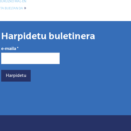
 BURUZKO MAL-EN
»
ETA BUELTAN DA
Harpidetu buletinera
e-maila
*