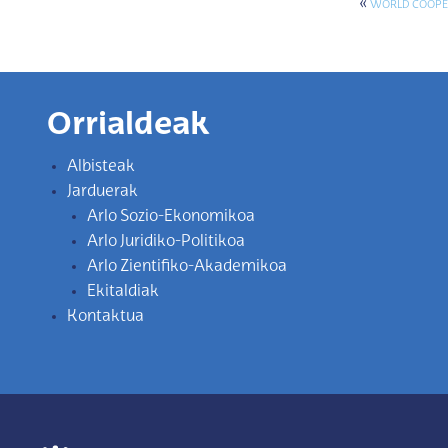
«
WORLD COOPER
Orrialdeak
Albisteak
Jarduerak
Arlo Sozio-Ekonomikoa
Arlo Juridiko-Politikoa
Arlo Zientifiko-Akademikoa
Ekitaldiak
Kontaktua