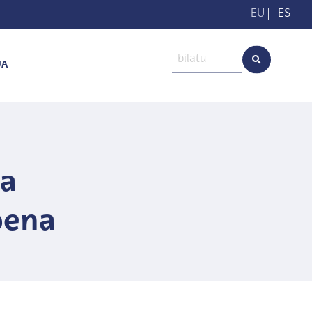
EU
|
ES
UA
ia
pena