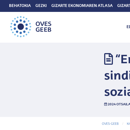
BEHATOKIA
GEZKI
GIZARTE EKONOMIAREN ATLASA
GIZAR
E
“E
sind
sozi
2024 OTSAILA
OVES-GEEB
K