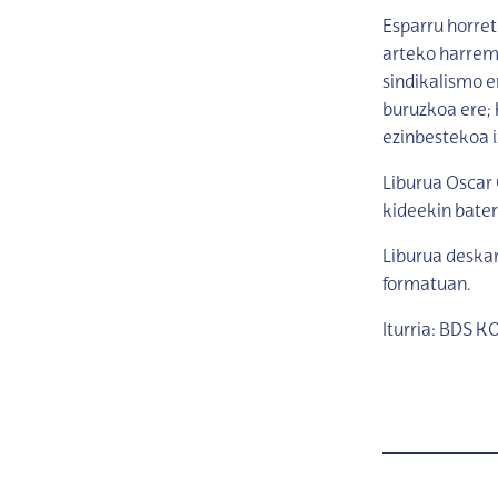
Esparru horre
arteko harrem
sindikalismo e
buruzkoa ere; 
ezinbestekoa i
Liburua Oscar 
kideekin bater
Liburua deska
formatuan.
Iturria: BDS K