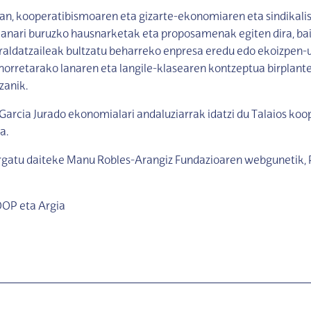
tan, kooperatibismoaren eta gizarte-ekonomiaren eta sindikal
anari buruzko hausnarketak eta proposamenak egiten dira, bai
raldatzaileak bultzatu beharreko enpresa eredu edo ekoizpen-
horretarako lanaren eta langile-klasearen kontzeptua birplant
zanik.
Garcia Jurado ekonomialari andaluziarrak idatzi du Talaios ko
a.
rgatu daiteke Manu Robles-Arangiz Fundazioaren webgunetik,
OOP eta Argia