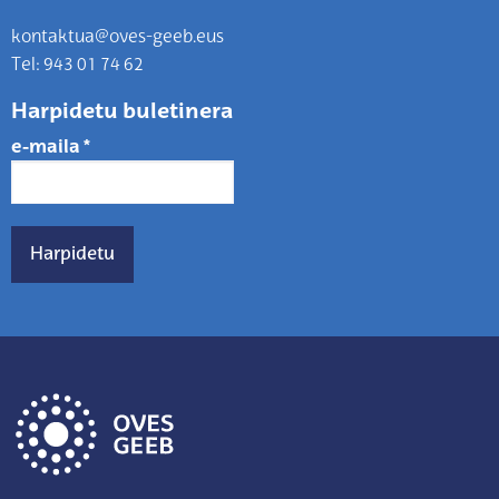
kontaktua@oves-geeb.eus
Tel: 943 01 74 62
Harpidetu buletinera
e-maila
*