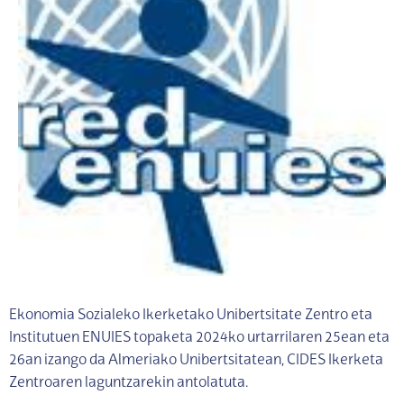
Ekonomia Sozialeko Ikerketako Unibertsitate Zentro eta
Institutuen ENUIES topaketa 2024ko urtarrilaren 25ean eta
26an izango da Almeriako Unibertsitatean, CIDES Ikerketa
Zentroaren laguntzarekin antolatuta.