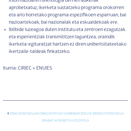
informazioaren teknologia berrien aukerak
aprobetxatuz, ikerketa sustatzeko programa orokorren
eta arlo horretako programa espezifikoen esparruan, bai
nazioartekoak, bai nazionalak eta eskualdekoak ere.
Ibilbide luzeagoa duten institutu eta zentroen ezagutzak
eta esperientziak transmititzen laguntzea, oraindik
ikerketa-egituratzat hartzen ez diren unibertsitateetako
ikertzaile-taldeak finkatzeko.
Iturria: CIRIEC + ENUIES
«
EBKO KONTSEILUAK EBKO ESTATUEI GOMENDATZEN DIE BEREN POTENTZIALA
ERABAT APROBETXA DEZATELA