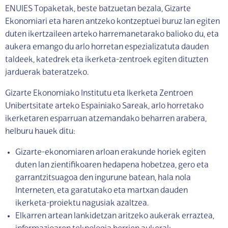
ENUIES Topaketak, beste batzuetan bezala, Gizarte
Ekonomiari eta haren antzeko kontzeptuei buruz lan egiten
duten ikertzaileen arteko harremanetarako balioko du, eta
aukera emango du arlo horretan espezializatuta dauden
taldeek, katedrek eta ikerketa-zentroek egiten dituzten
jarduerak bateratzeko.
Gizarte Ekonomiako Institutu eta Ikerketa Zentroen
Unibertsitate arteko Espainiako Sareak, arlo horretako
ikerketaren esparruan atzemandako beharren arabera,
helburu hauek ditu:
Gizarte-ekonomiaren arloan erakunde horiek egiten
duten lan zientifikoaren hedapena hobetzea, gero eta
garrantzitsuagoa den ingurune batean, hala nola
Interneten, eta garatutako eta martxan dauden
ikerketa-proiektu nagusiak azaltzea.
Elkarren artean lankidetzan aritzeko aukerak erraztea,