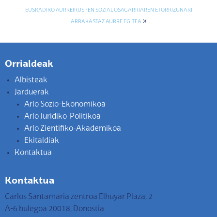
EUSKADIKO AURREIKUSPEN SOZIAL OSAGARRIAREN ETORKIZUNARI
»
ARRAKASTAZ AURRE EGITEA
Orrialdeak
Albisteak
Jarduerak
Arlo Sozio-Ekonomikoa
Arlo Juridiko-Politikoa
Arlo Zientifiko-Akademikoa
Ekitaldiak
Kontaktua
Kontaktua
Carlos Santamaria zentroa Elhuyar Plaza, 2
A-6 bulegoa 20018, Donostia