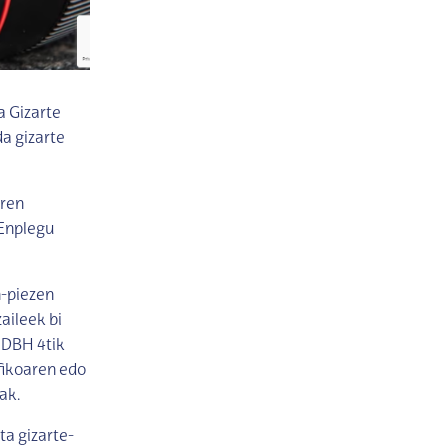
 Gizarte
a gizarte
aren
 Enplegu
n-piezen
aileek bi
 DBH 4tik
afikoaren edo
ak.
ta gizarte-