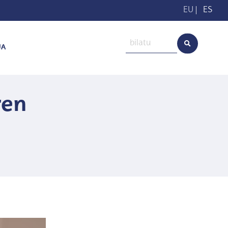
EU
|
ES
UA
ren