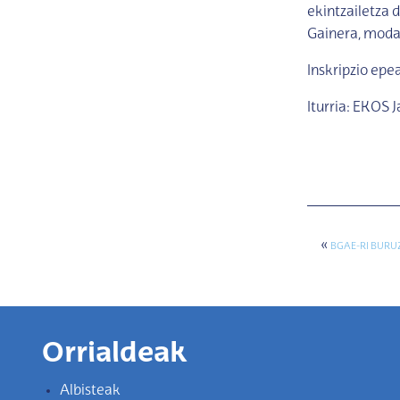
ekintzailetza d
Gainera, modal
Inskripzio epe
Iturria: EKOS J
«
BGAE-RI BURU
Orrialdeak
Albisteak