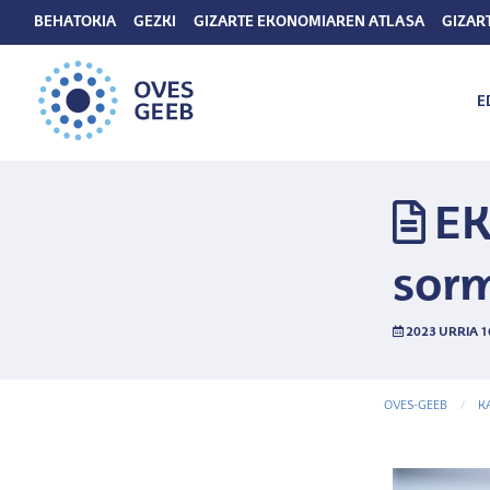
BEHATOKIA
GEZKI
GIZARTE EKONOMIAREN ATLASA
GIZAR
E
EK
sorm
2023 URRIA 1
OVES-GEEB
K