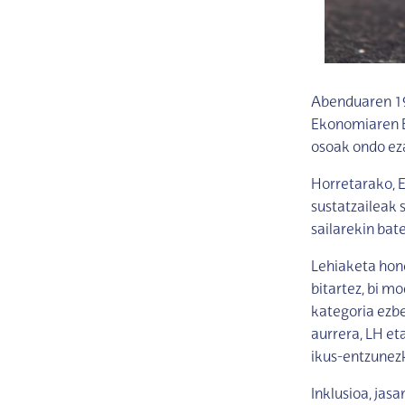
Abenduaren 19
Ekonomiaren Eu
osoak ondo ez
Horretarako, E
sustatzaileak 
sailarekin bat
Lehiaketa hon
bitartez, bi m
kategoria ezbe
aurrera, LH et
ikus-entzunezk
Inklusioa, jas