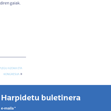
diren gaiak.
PLEGU AZOKA ETA
»
KONGRESUA
Harpidetu buletinera
e-maila
*