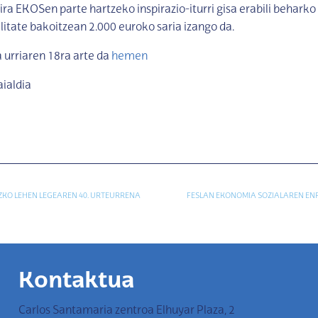
ira EKOSen parte hartzeko inspirazio-iturri gisa erabili beharko 
itate bakoitzean 2.000 euroko saria izango da.
a urriaren 18ra arte da
hemen
aialdia
ZKO LEHEN LEGEAREN 40. URTEURRENA
FESLAN EKONOMIA SOZIALAREN EN
Kontaktua
Carlos Santamaria zentroa Elhuyar Plaza, 2