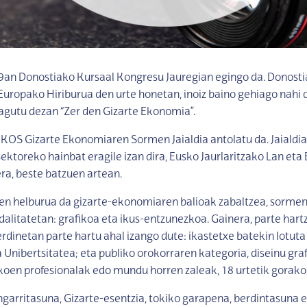
an Donostiako Kursaal Kongresu Jauregian egingo da. Donostia
ropako Hiriburua den urte honetan, inoiz baino gehiago nahi d
agutu dezan “Zer den Gizarte Ekonomia”.
KOS Gizarte Ekonomiaren Sormen Jaialdia antolatu da. Jaialdi
sektoreko hainbat eragile izan dira, Eusko Jaurlaritzako Lan eta
era, beste batzuen artean.
en helburua da gizarte-ekonomiaren balioak zabaltzea, sorme
odalitatetan: grafikoa eta ikus-entzunezkoa. Gainera, parte hartz
rdinetan parte hartu ahal izango dute: ikastetxe batekin lotuta
a Unibertsitatea; eta publiko orokorraren kategoria, diseinu gr
oen profesionalak edo mundu horren zaleak, 18 urtetik gorako
angarritasuna, Gizarte-esentzia, tokiko garapena, berdintasuna e