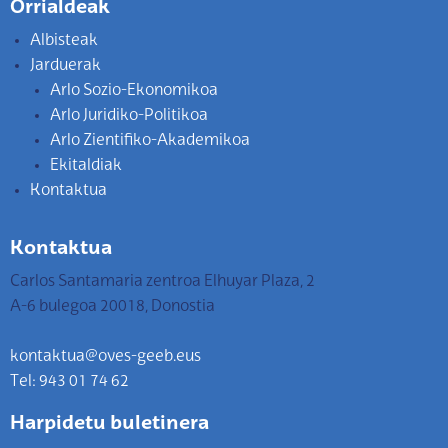
Orrialdeak
Albisteak
Jarduerak
Arlo Sozio-Ekonomikoa
Arlo Juridiko-Politikoa
Arlo Zientifiko-Akademikoa
Ekitaldiak
Kontaktua
Kontaktua
Carlos Santamaria zentroa Elhuyar Plaza, 2
A-6 bulegoa 20018, Donostia
kontaktua@oves-geeb.eus
Tel: 943 01 74 62
Harpidetu buletinera