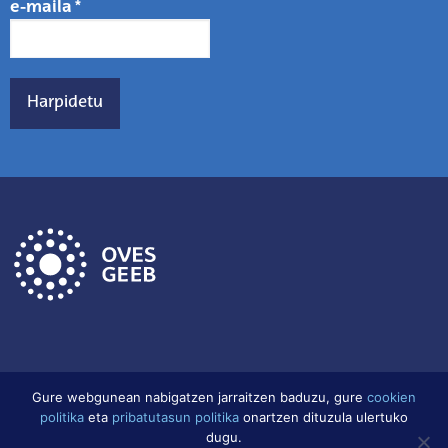
e-maila
*
Gure webgunean nabigatzen jarraitzen baduzu, gure
cookien
politika
eta
pribatutasun politika
onartzen dituzula ulertuko
Lege Oharra
Datu babes politika
Cookien Politika
dugu.