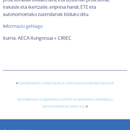
profesionalak bilduko ditu, eta bostehun profesional,
irakasle eta ikertzaile, enpresa handi, ETE eta
autonomoetako zuzendariak bilduko ditu.
In
formazio gehiago
Iturria: AECA Kongresua + CIRIEC
«
ELKARRIZKETA JOANA REVILLA GIZATEAKO KOORDINATZAILEARI
NAFARROAKO GOBERNUAK GIZARTE EKONOMIAKO LEHENENGO
»
DEPARTAMENTUA SORTU DU