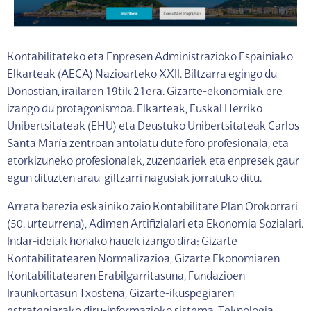
Kontabilitateko eta Enpresen Administrazioko Espainiako
Elkarteak (AECA) Nazioarteko XXII. Biltzarra egingo du
Donostian, irailaren 19tik 21era. Gizarte-ekonomiak ere
izango du protagonismoa. Elkarteak, Euskal Herriko
Unibertsitateak (EHU) eta Deustuko Unibertsitateak Carlos
Santa María zentroan antolatu dute foro profesionala, eta
etorkizuneko profesionalek, zuzendariek eta enpresek gaur
egun dituzten arau-giltzarri nagusiak jorratuko ditu.
Arreta berezia eskainiko zaio Kontabilitate Plan Orokorrari
(50. urteurrena), Adimen Artifizialari eta Ekonomia Sozialari.
Indar-ideiak honako hauek izango dira: Gizarte
Kontabilitatearen Normalizazioa, Gizarte Ekonomiaren
Kontabilitatearen Erabilgarritasuna, Fundazioen
Iraunkortasun Txostena, Gizarte-ikuspegiaren