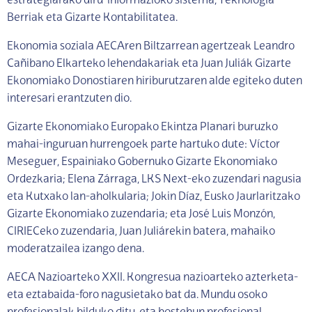
estrategiarako diru-informazioko sistema, Teknologia
Berriak eta Gizarte Kontabilitatea.
Ekonomia soziala AECAren Biltzarrean agertzeak Leandro
Cañibano Elkarteko lehendakariak eta Juan Juliák Gizarte
Ekonomiako Donostiaren hiriburutzaren alde egiteko duten
interesari erantzuten dio.
Gizarte Ekonomiako Europako Ekintza Planari buruzko
mahai-inguruan hurrengoek parte hartuko dute: Víctor
Meseguer, Espainiako Gobernuko Gizarte Ekonomiako
Ordezkaria; Elena Zárraga, LKS Next-eko zuzendari nagusia
eta Kutxako lan-aholkularia; Jokin Díaz, Eusko Jaurlaritzako
Gizarte Ekonomiako zuzendaria; eta José Luis Monzón,
CIRIECeko zuzendaria, Juan Juliárekin batera, mahaiko
moderatzailea izango dena.
AECA Nazioarteko XXII. Kongresua nazioarteko azterketa-
eta eztabaida-foro nagusietako bat da. Mundu osoko