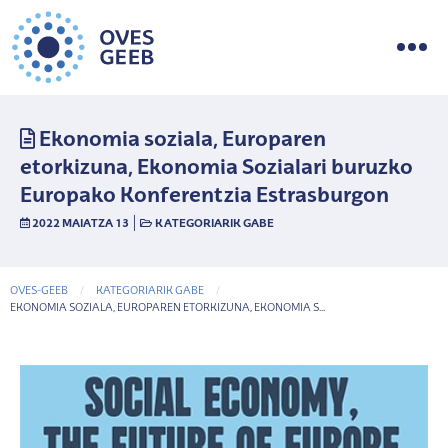
Ekonomia soziala, Europaren
etorkizuna, Ekonomia Sozialari buruzko
Europako Konferentzia Estrasburgon
|
2022 MAIATZA 13
KATEGORIARIK GABE
OVES-GEEB
KATEGORIARIK GABE
CURRENT-PAGE
EKONOMIA SOZIALA, EUROPAREN ETORKIZUNA, EKONOMIA S...