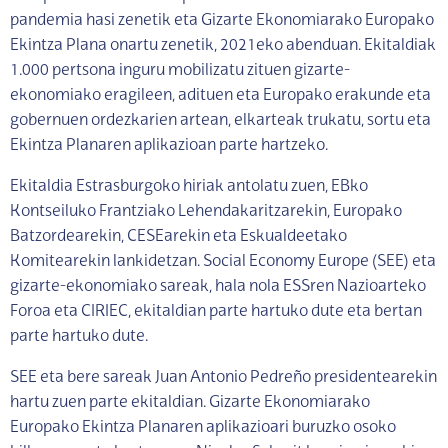
pandemia hasi zenetik eta Gizarte Ekonomiarako Europako
Ekintza Plana onartu zenetik, 2021eko abenduan. Ekitaldiak
1.000 pertsona inguru mobilizatu zituen gizarte-
ekonomiako eragileen, adituen eta Europako erakunde eta
gobernuen ordezkarien artean, elkarteak trukatu, sortu eta
Ekintza Planaren aplikazioan parte hartzeko.
Ekitaldia Estrasburgoko hiriak antolatu zuen, EBko
Kontseiluko Frantziako Lehendakaritzarekin, Europako
Batzordearekin, CESEarekin eta Eskualdeetako
Komitearekin lankidetzan. Social Economy Europe (SEE) eta
gizarte-ekonomiako sareak, hala nola ESSren Nazioarteko
Foroa eta CIRIEC, ekitaldian parte hartuko dute eta bertan
parte hartuko dute.
SEE eta bere sareak Juan Antonio Pedreño presidentearekin
hartu zuen parte ekitaldian. Gizarte Ekonomiarako
Europako Ekintza Planaren aplikazioari buruzko osoko