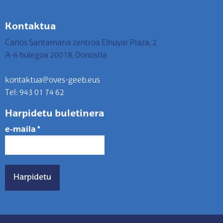
Kontaktua
Carlos Santamaria zentroa Elhuyar Plaza, 2
A-6 bulegoa 20018, Donostia
kontaktua@oves-geeb.eus
Tel: 943 01 74 62
Harpidetu buletinera
e-maila
*