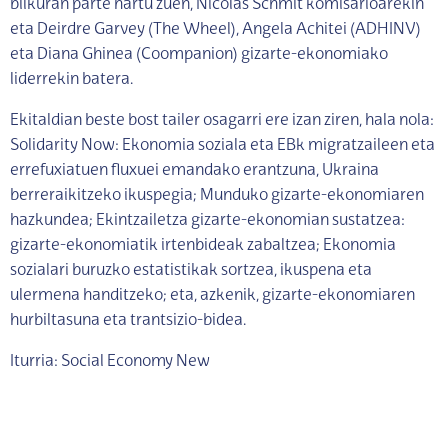
bilkuran parte hartu zuen, Nicolas Schmit komisarioarekin
eta Deirdre Garvey (The Wheel), Angela Achitei (ADHINV)
eta Diana Ghinea (Coompanion) gizarte-ekonomiako
liderrekin batera.
Ekitaldian beste bost tailer osagarri ere izan ziren, hala nola:
Solidarity Now: Ekonomia soziala eta EBk migratzaileen eta
errefuxiatuen fluxuei emandako erantzuna, Ukraina
berreraikitzeko ikuspegia; Munduko gizarte-ekonomiaren
hazkundea; Ekintzailetza gizarte-ekonomian sustatzea:
gizarte-ekonomiatik irtenbideak zabaltzea; Ekonomia
sozialari buruzko estatistikak sortzea, ikuspena eta
ulermena handitzeko; eta, azkenik, gizarte-ekonomiaren
hurbiltasuna eta trantsizio-bidea.
Iturria: Social Economy New