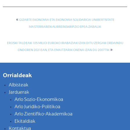
«
GIZARTE EKONOMIA ETA EKONOMIA SOLIDARIOA UNIBERTSITATE
MASTERRAREN AURREINSKRIPZIO EPEA ZABALIK
EROSKI TALDEAK 105 MILIOI EUROKO IRABAZIAK IZAN DITU ZERGAK ORDAINDU
»
ONDOREN 2021EAN, ETA EMAITZARIK ONENA IZAN DU 2007TIK
Orrialdeak
Albisteak
Jarduerak
Arlo Sozio-Ekonomikoa
Arlo Juridiko-Politikoa
Arlo Zientifiko-Akademikoa
Ekitaldiak
Kontaktua