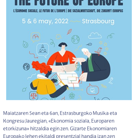
Maiatzaren 5ean eta 6an, Estrasburgoko Musika eta
Kongresu Jauregian, «Ekonomia soziala, Europaren
etorkizuna» hitzaldia egin zen. Gizarte Ekonomiaren
Europako lehen ekitaldi presentzial handia izan zen