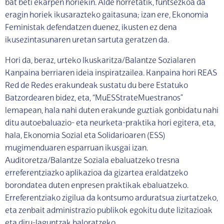
bat beti ekarpen horiekin. Alde horretatik, funtsezkoa da
eragin horiek ikusarazteko gaitasuna; izan ere, Ekonomia
Feministak defendatzen duenez, ikusten ez dena
ikusezintasunaren uretan sartuta geratzen da.
Hori da, beraz, urteko Ikuskaritza/Balantze Sozialaren
Kanpaina berriaren ideia inspiratzailea. Kanpaina hori REAS
Red de Redes erakundeak sustatu du bere Estatuko
Batzordearen bidez, eta, “MuESStrateMuestranos”
lemapean, hala nahi duten erakunde guztiak gonbidatu nahi
ditu autoebaluazio- eta neurketa-praktika hori egitera, eta,
hala, Ekonomia Sozial eta Solidarioaren (ESS)
mugimenduaren esparruan ikusgai izan.
Auditoretza/Balantze Soziala ebaluatzeko tresna
erreferentziazko aplikazioa da gizartea eraldatzeko
borondatea duten enpresen praktikak ebaluatzeko.
Erreferentziako zigilua da kontsumo arduratsua ziurtatzeko,
eta zenbait administrazio publikok egokitu dute lizitazioak
eta diru-laguntzak baloratzeko.