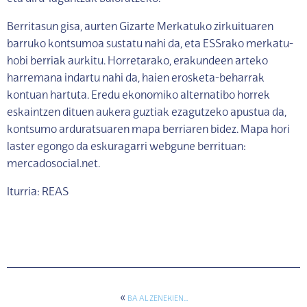
Berritasun gisa, aurten Gizarte Merkatuko zirkuituaren
barruko kontsumoa sustatu nahi da, eta ESSrako merkatu-
hobi berriak aurkitu. Horretarako, erakundeen arteko
harremana indartu nahi da, haien erosketa-beharrak
kontuan hartuta. Eredu ekonomiko alternatibo horrek
eskaintzen dituen aukera guztiak ezagutzeko apustua da,
kontsumo arduratsuaren mapa berriaren bidez. Mapa hori
laster egongo da eskuragarri webgune berrituan:
mercadosocial.net.
Iturria: REAS
«
BA AL ZENEKIEN…