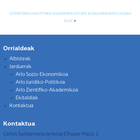
UZTARITZEKO HAUTETSIEK SOLDATAREN ZATI BAT EUSKOAREN BIDEZ JASOKO
»
DUTE
Orrialdeak
Albisteak
Jarduerak
Arlo Sozio-Ekonomikoa
Arlo Juridiko-Politikoa
Arlo Zientifiko-Akademikoa
Ekitaldiak
Kontaktua
Kontaktua
Carlos Santamaria zentroa Elhuyar Plaza, 2