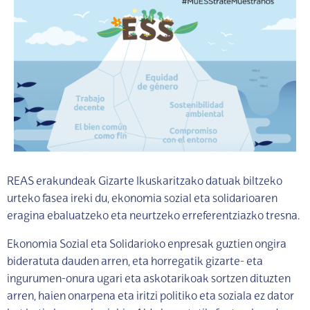
REAS erakundeak Gizarte Ikuskaritzako datuak biltzeko
urteko fasea ireki du, ekonomia sozial eta solidarioaren
eragina ebaluatzeko eta neurtzeko erreferentziazko tresna.
Ekonomia Sozial eta Solidarioko enpresak guztien ongira
bideratuta dauden arren, eta horregatik gizarte- eta
ingurumen-onura ugari eta askotarikoak sortzen dituzten
arren, haien onarpena eta iritzi politiko eta soziala ez dator