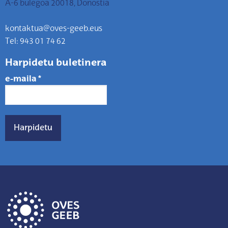
A-6 bulegoa 20018, Donostia
kontaktua@oves-geeb.eus
Tel: 943 01 74 62
Harpidetu buletinera
e-maila
*