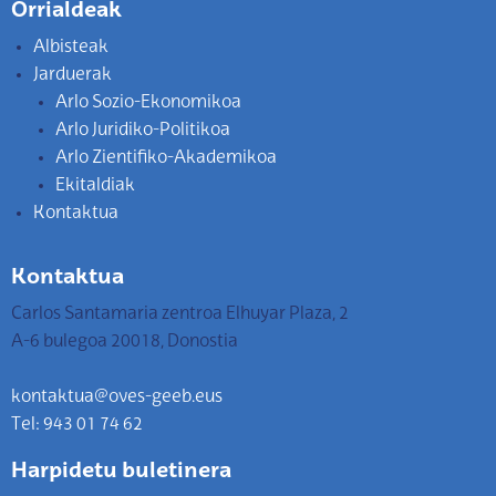
Orrialdeak
Albisteak
Jarduerak
Arlo Sozio-Ekonomikoa
Arlo Juridiko-Politikoa
Arlo Zientifiko-Akademikoa
Ekitaldiak
Kontaktua
Kontaktua
Carlos Santamaria zentroa Elhuyar Plaza, 2
A-6 bulegoa 20018, Donostia
kontaktua@oves-geeb.eus
Tel: 943 01 74 62
Harpidetu buletinera