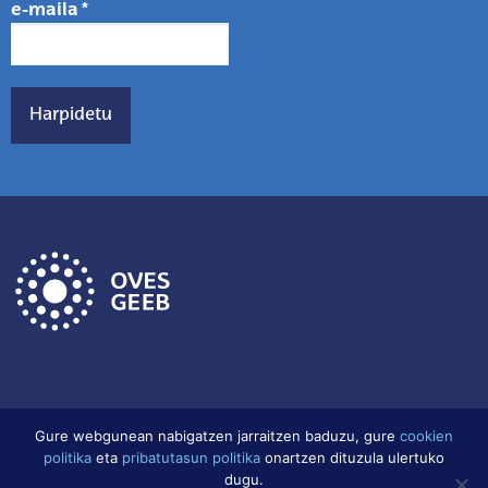
e-maila
*
Gure webgunean nabigatzen jarraitzen baduzu, gure
cookien
politika
eta
pribatutasun politika
onartzen dituzula ulertuko
Lege Oharra
Datu babes politika
Cookien Politika
dugu.