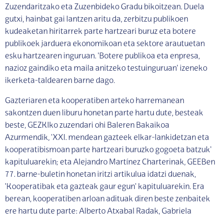
Zuzendaritzako eta Zuzenbideko Gradu bikoitzean. Duela
gutxi, hainbat gai lantzen aritu da, zerbitzu publikoen
kudeaketan hiritarrek parte hartzeari buruz eta botere
publikoek jarduera ekonomikoan eta sektore arautuetan
esku hartzearen inguruan. 'Botere publikoa eta enpresa,
nazioz gaindiko eta maila anitzeko testuinguruan' izeneko
ikerketa-taldearen barne dago.
Gazteriaren eta kooperatiben arteko harremanean
sakontzen duen liburu honetan parte hartu dute, besteak
beste, GEZKIko zuzendari ohi Baleren Bakaikoa
Azurmendik, 'XXI. mendean gazteek elkar-lankidetzan eta
kooperatibismoan parte hartzeari buruzko gogoeta batzuk'
kapituluarekin; eta Alejandro Martínez Charterinak, GEEBen
77. barne-buletin honetan iritzi artikulua idatzi duenak,
'Kooperatibak eta gazteak gaur egun' kapituluarekin. Era
berean, kooperatiben arloan adituak diren beste zenbaitek
ere hartu dute parte: Alberto Atxabal Radak, Gabriela