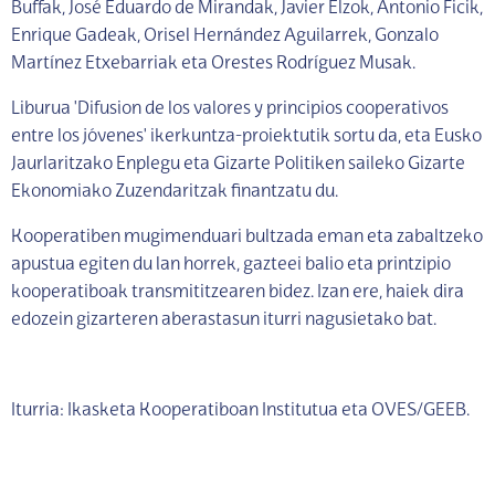
Buffak, José Eduardo de Mirandak, Javier Elzok, Antonio Ficik,
Enrique Gadeak, Orisel Hernández Aguilarrek, Gonzalo
Martínez Etxebarriak eta Orestes Rodríguez Musak.
Liburua 'Difusion de los valores y principios cooperativos
entre los jóvenes' ikerkuntza-proiektutik sortu da, eta Eusko
Jaurlaritzako Enplegu eta Gizarte Politiken saileko Gizarte
Ekonomiako Zuzendaritzak finantzatu du.
Kooperatiben mugimenduari bultzada eman eta zabaltzeko
apustua egiten du lan horrek, gazteei balio eta printzipio
kooperatiboak transmititzearen bidez. Izan ere, haiek dira
edozein gizarteren aberastasun iturri nagusietako bat.
Iturria: Ikasketa Kooperatiboan Institutua eta OVES/GEEB.