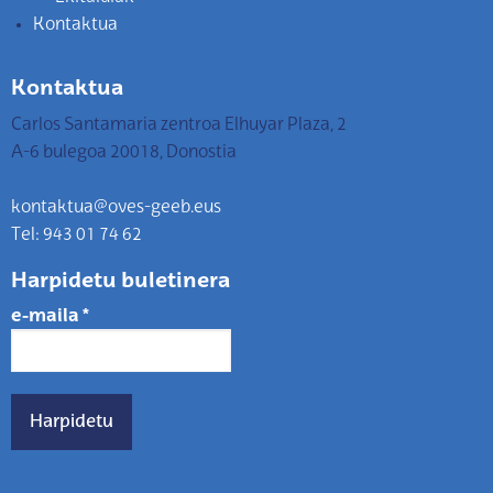
Kontaktua
Kontaktua
Carlos Santamaria zentroa Elhuyar Plaza, 2
A-6 bulegoa 20018, Donostia
kontaktua@oves-geeb.eus
Tel: 943 01 74 62
Harpidetu buletinera
e-maila
*