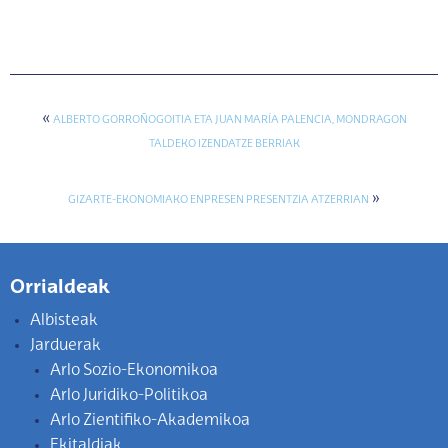
«
ALBERTO GORROÑOGOITIA ETA JUAN MARÍA PALENCIA, MONDRAGON
TALDEKO IZENDATZE BERRIAK
»
GIZARTE-EKONOMIAKO ENPRESEN PRESENTZIA ATZERRIAN
Orrialdeak
Albisteak
Jarduerak
Arlo Sozio-Ekonomikoa
Arlo Juridiko-Politikoa
Arlo Zientifiko-Akademikoa
Ekitaldiak