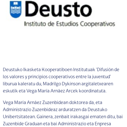
Deustuko Ikasketa Kooperatiboen Institutuak 'Difusión de
los valores y principios cooperativos entre la juventud'
liburua kaleratu du, Madrilgo Dykinson argitaletxearen
eskutik eta Vega María Arnáez Arcek koordinatuta.
Vega María Arnáez Zuzenbidean doktorea da, eta
Administrazio Zuzenbideaz arduratzen da Deustuko
Unibertsitatean. Gainera, zenbait irakasgai ematen ditu, bai
Zuzenbide Graduan eta bai Administrazio eta Enpresa