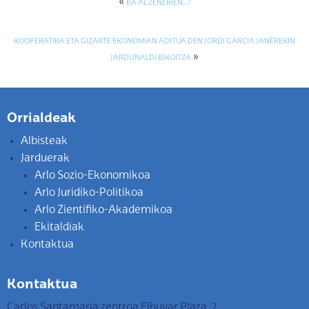
«
BA AL ZENEKIEN…?
KOOPERATIBA ETA GIZARTE EKONOMIAN ADITUA DEN JORDI GARCIA JANÉREKIN
»
JARDUNALDI BIKOITZA
Orrialdeak
Albisteak
Jarduerak
Arlo Sozio-Ekonomikoa
Arlo Juridiko-Politikoa
Arlo Zientifiko-Akademikoa
Ekitaldiak
Kontaktua
Kontaktua
Carlos Santamaria zentroa Elhuyar Plaza, 2