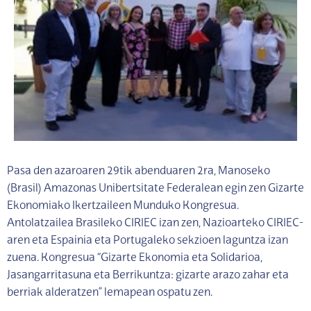
Pasa den azaroaren 29tik abenduaren 2ra, Manoseko
(Brasil) Amazonas Unibertsitate Federalean egin zen Gizarte
Ekonomiako Ikertzaileen Munduko Kongresua.
Antolatzailea Brasileko CIRIEC izan zen, Nazioarteko CIRIEC-
aren eta Espainia eta Portugaleko sekzioen laguntza izan
zuena. Kongresua “Gizarte Ekonomia eta Solidarioa,
Jasangarritasuna eta Berrikuntza: gizarte arazo zahar eta
berriak alderatzen” lemapean ospatu zen.