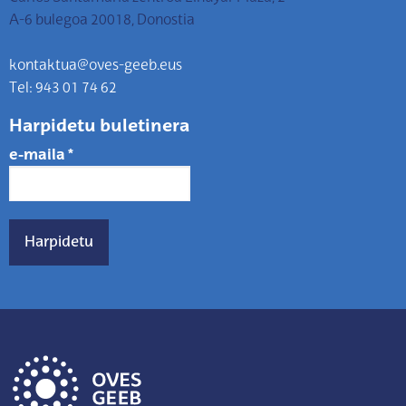
A-6 bulegoa 20018, Donostia
kontaktua@oves-geeb.eus
Tel: 943 01 74 62
Harpidetu buletinera
e-maila
*