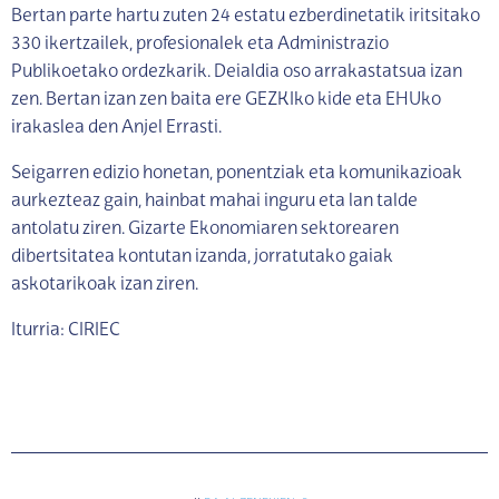
Bertan parte hartu zuten 24 estatu ezberdinetatik iritsitako
330 ikertzailek, profesionalek eta Administrazio
Publikoetako ordezkarik. Deialdia oso arrakastatsua izan
zen. Bertan izan zen baita ere GEZKIko kide eta EHUko
irakaslea den Anjel Errasti.
Seigarren edizio honetan, ponentziak eta komunikazioak
aurkezteaz gain, hainbat mahai inguru eta lan talde
antolatu ziren. Gizarte Ekonomiaren sektorearen
dibertsitatea kontutan izanda, jorratutako gaiak
askotarikoak izan ziren.
Iturria: CIRIEC