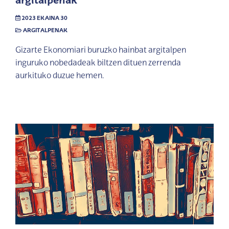
argitalpenak
2023 EKAINA 30
ARGITALPENAK
Gizarte Ekonomiari buruzko hainbat argitalpen
inguruko nobedadeak biltzen dituen zerrenda
aurkituko duzue hemen.