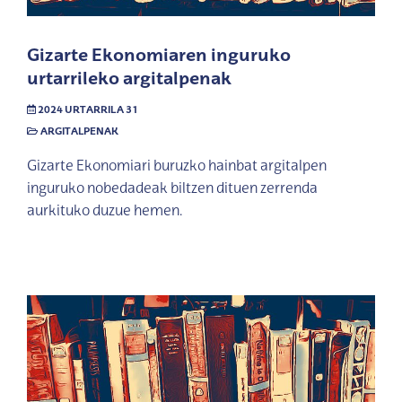
Gizarte Ekonomiaren inguruko
urtarrileko argitalpenak
2024 URTARRILA 31
ARGITALPENAK
Gizarte Ekonomiari buruzko hainbat argitalpen
inguruko nobedadeak biltzen dituen zerrenda
aurkituko duzue hemen.