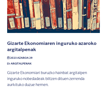
Gizarte Ekonomiaren inguruko azaroko
argitalpenak
2023 AZAROA 29
ARGITALPENAK
Gizarte Ekonomiari buruzko hainbat argitalpen
inguruko nobedadeak biltzen dituen zerrenda
aurkituko duzue hemen.