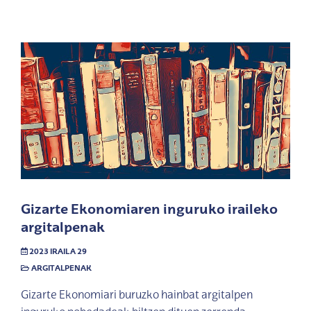
Gizarte Ekonomiaren inguruko iraileko
argitalpenak
2023 IRAILA 29
ARGITALPENAK
Gizarte Ekonomiari buruzko hainbat argitalpen