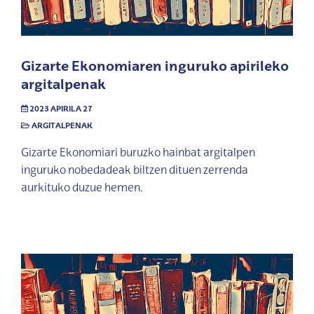
Gizarte Ekonomiaren inguruko apirileko
argitalpenak
2023 APIRILA 27
ARGITALPENAK
Gizarte Ekonomiari buruzko hainbat argitalpen
inguruko nobedadeak biltzen dituen zerrenda
aurkituko duzue hemen.