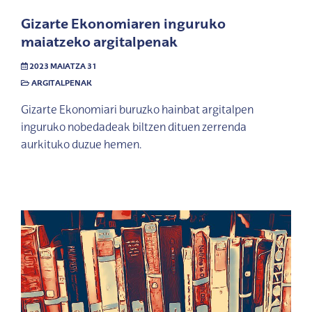
Gizarte Ekonomiaren inguruko
maiatzeko argitalpenak
2023 MAIATZA 31
ARGITALPENAK
Gizarte Ekonomiari buruzko hainbat argitalpen
inguruko nobedadeak biltzen dituen zerrenda
aurkituko duzue hemen.