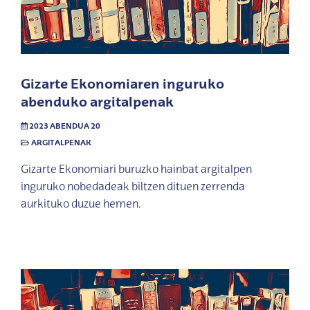
Gizarte Ekonomiaren inguruko
abenduko argitalpenak
2023 ABENDUA 20
ARGITALPENAK
Gizarte Ekonomiari buruzko hainbat argitalpen
inguruko nobedadeak biltzen dituen zerrenda
aurkituko duzue hemen.