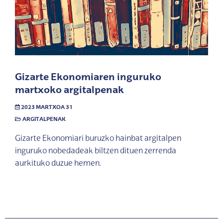
Gizarte Ekonomiaren inguruko
martxoko argitalpenak
2023 MARTXOA 31
ARGITALPENAK
Gizarte Ekonomiari buruzko hainbat argitalpen
inguruko nobedadeak biltzen dituen zerrenda
aurkituko duzue hemen.