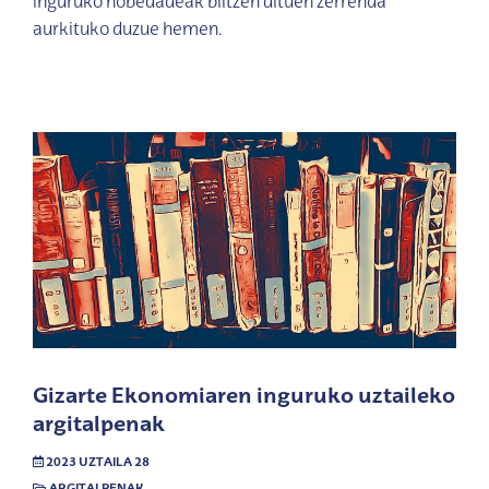
inguruko nobedadeak biltzen dituen zerrenda
aurkituko duzue hemen.
Gizarte Ekonomiaren inguruko uztaileko
argitalpenak
2023 UZTAILA 28
ARGITALPENAK