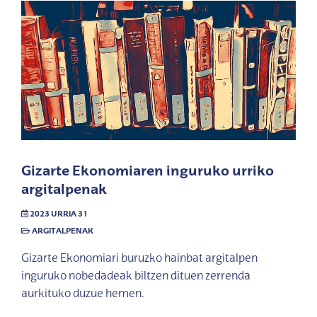
Gizarte Ekonomiaren inguruko urriko
argitalpenak
2023 URRIA 31
ARGITALPENAK
Gizarte Ekonomiari buruzko hainbat argitalpen
inguruko nobedadeak biltzen dituen zerrenda
aurkituko duzue hemen.