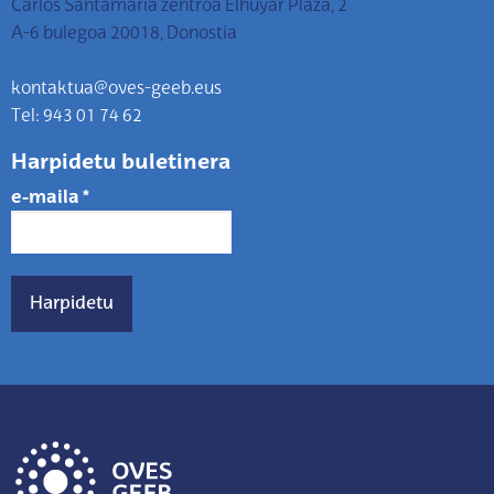
Carlos Santamaria zentroa Elhuyar Plaza, 2
A-6 bulegoa 20018, Donostia
kontaktua@oves-geeb.eus
Tel: 943 01 74 62
Harpidetu buletinera
e-maila
*