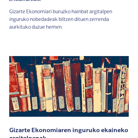
Gizarte Ekonomiari buruzko hainbat argitalpen
inguruko nobedadeak biltzen dituen zerrenda
aurkituko duzue hemen.
Gizarte Ekonomiaren inguruko ekaineko