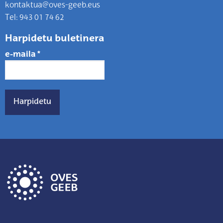
kontaktua@oves-geeb.eus
Tel: 943 01 74 62
Harpidetu buletinera
e-maila
*