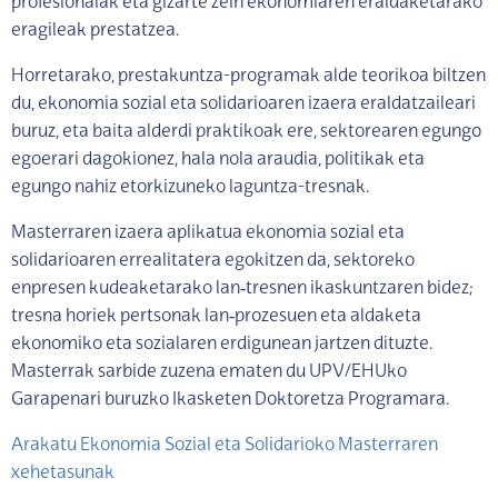
profesionalak eta gizarte zein ekonomiaren eraldaketarako
eragileak prestatzea.
Horretarako, prestakuntza-programak alde teorikoa biltzen
du, ekonomia sozial eta solidarioaren izaera eraldatzaileari
buruz, eta baita alderdi praktikoak ere, sektorearen egungo
egoerari dagokionez, hala nola araudia, politikak eta
egungo nahiz etorkizuneko laguntza-tresnak.
Masterraren izaera aplikatua ekonomia sozial eta
solidarioaren errealitatera egokitzen da, sektoreko
enpresen kudeaketarako lan‑tresnen ikaskuntzaren bidez;
tresna horiek pertsonak lan‑prozesuen eta aldaketa
ekonomiko eta sozialaren erdigunean jartzen dituzte.
Masterrak sarbide zuzena ematen du UPV/EHUko
Garapenari buruzko Ikasketen Doktoretza Programara.
Arakatu Ekonomia Sozial eta Solidarioko Masterraren
xehetasunak