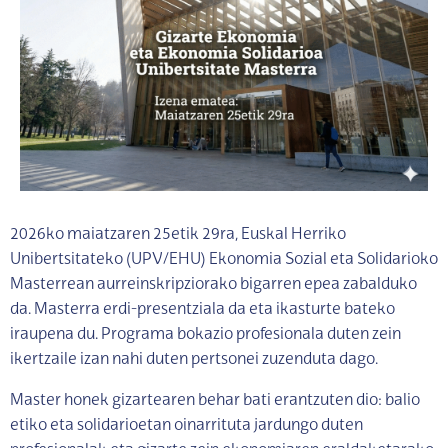
2026ko maiatzaren 25etik 29ra, Euskal Herriko
Unibertsitateko (UPV/EHU) Ekonomia Sozial eta Solidarioko
Masterrean aurreinskripziorako bigarren epea zabalduko
da. Masterra erdi-presentziala da eta ikasturte bateko
iraupena du. Programa bokazio profesionala duten zein
ikertzaile izan nahi duten pertsonei zuzenduta dago.
Master honek gizartearen behar bati erantzuten dio: balio
etiko eta solidarioetan oinarrituta jardungo duten