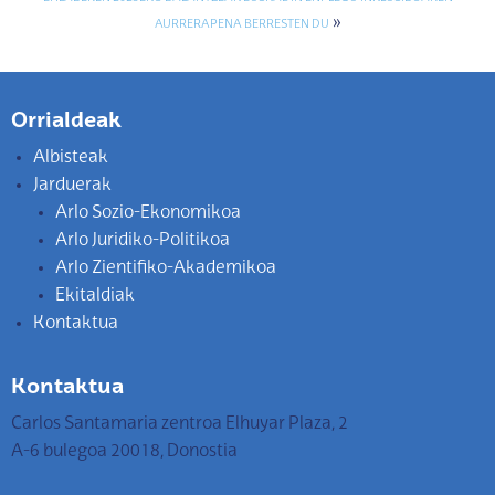
»
AURRERAPENA BERRESTEN DU
Orrialdeak
Albisteak
Jarduerak
Arlo Sozio-Ekonomikoa
Arlo Juridiko-Politikoa
Arlo Zientifiko-Akademikoa
Ekitaldiak
Kontaktua
Kontaktua
Carlos Santamaria zentroa Elhuyar Plaza, 2
A-6 bulegoa 20018, Donostia