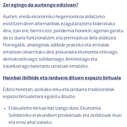
Zer egingo da aurtengo edizioan?
Aurten, eredu ekonomiko hegemonikoa aldatzeko
existitzen diren alternatibak ezagutaraztera bideratuko
dira; izan ere, berriro ere, pandemia honekin, agerian geratu
da ez duela funtzionatzen, eta premiazkoa dela aldatzea.
Horregatik, ahaleginak adibide praktiko eta errealak
ematean oinarrituko dira, pixkanaka ekonomia etikoago,
demokratikoago, solidarioago, feministago eta
iraunkorrago baterantz urratsak emateko.
Hainbat ibilbide eta jarduera dituen espazio birtuala
Edizio honetan, azokako leku eta jarduera tradizionalak
espazio birtualetara egokitu dituzte:
Erakusleiho birtual bat izango dute, Ekonomia
Solidarioko erakundeen produktuak eta zerbitzuak ikusi
eta erosi ahal izateko.