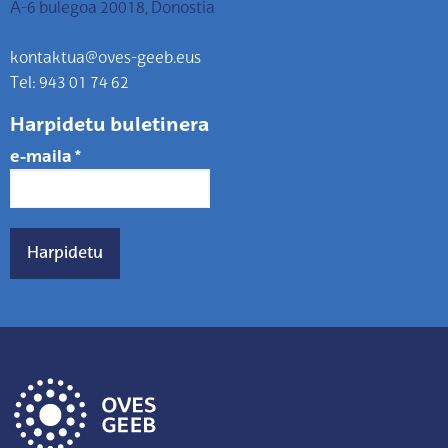
A-6 bulegoa 20018, Donostia
kontaktua@oves-geeb.eus
Tel: 943 01 74 62
Harpidetu buletinera
e-maila
*