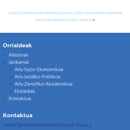
2020KO GIZARTERATZE ENPRESEN EGUNAK COVID-19AK ENPRESA HORIETAN
»
IZAN DUEN ERAGINA IZAN DU ARDATZ
Orrialdeak
Albisteak
Jarduerak
Arlo Sozio-Ekonomikoa
Arlo Juridiko-Politikoa
Arlo Zientifiko-Akademikoa
Ekitaldiak
Kontaktua
Kontaktua
Carlos Santamaria zentroa Elhuyar Plaza, 2