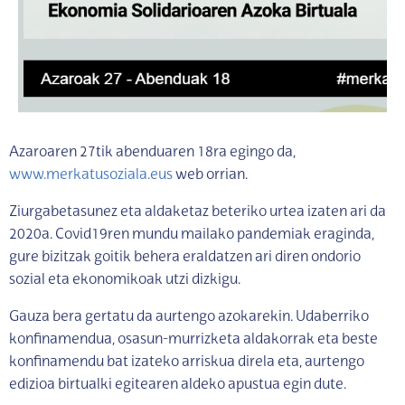
Azaroaren 27tik abenduaren 18ra egingo da,
www.merkatusoziala.eus
web orrian.
Ziurgabetasunez eta aldaketaz beteriko urtea izaten ari da
2020a. Covid19ren mundu mailako pandemiak eraginda,
gure bizitzak goitik behera eraldatzen ari diren ondorio
sozial eta ekonomikoak utzi dizkigu.
Gauza bera gertatu da aurtengo azokarekin. Udaberriko
konfinamendua, osasun-murrizketa aldakorrak eta beste
konfinamendu bat izateko arriskua direla eta, aurtengo
edizioa birtualki egitearen aldeko apustua egin dute.