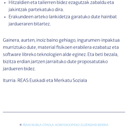
Hitzaldien eta tailerren bidez ezagutzak zabaldu eta
jakintzak partekatuko dira.
Erakundeen arteko lankidetza garatuko dute hainbat
jardueraren bitartez.
Gainera, aurten, inoiz baino gehiago, ingurumen-inpaktua
murriztuko dute, material fisikoen erabilera ezabatuz eta
software libreko teknologien alde eginez. Eta beti bezala,
bizitza erdian jartzen jarraituko dute proposatutako
jardueren bidez.
Iturria: REAS Euskadi eta Merkatu Soziala
«
IÑAKI NUBLA OTAOLA, KONFEKOOPEKO ZUZENDARI BERRIA