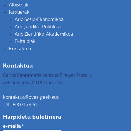
Albisteak
Jarduerak
Arlo Sozio-Ekonomikoa
Arlo Juridiko-Politikoa
Arlo Zientifiko-Akademikoa
Ekitaldiak
Kontaktua
Kontaktua
Carlos Santamaria zentroa Elhuyar Plaza, 2
A-6 bulegoa 20018, Donostia
kontaktua@oves-geeb.eus
Tel: 943 01 74 62
Harpidetu buletinera
e-maila
*