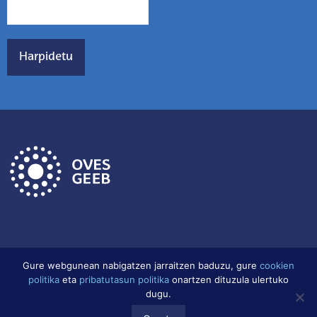
Gure webgunean nabigatzen jarraitzen baduzu, gure
cookien
politika
eta
pribatutasun politika
onartzen dituzula ulertuko
Lege Oharra
Datu babes politika
Cookien Politika
dugu.