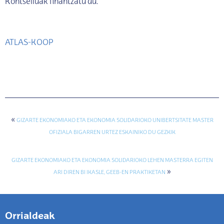
Kontseiluak finantzatu du.
ATLAS-KOOP
«
GIZARTE EKONOMIAKO ETA EKONOMIA SOLIDARIOKO UNIBERTSITATE MASTER
OFIZIALA BIGARREN URTEZ ESKAINIKO DU GEZKIK
GIZARTE EKONOMIAKO ETA EKONOMIA SOLIDARIOKO LEHEN MASTERRA EGITEN
»
ARI DIREN BI IKASLE, GEEB-EN PRAKTIKETAN
Orrialdeak