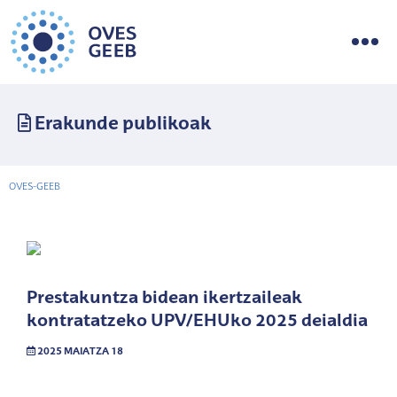
Erakunde publikoak
OVES-GEEB
Prestakuntza bidean ikertzaileak
kontratatzeko UPV/EHUko 2025 deialdia
2025 MAIATZA 18