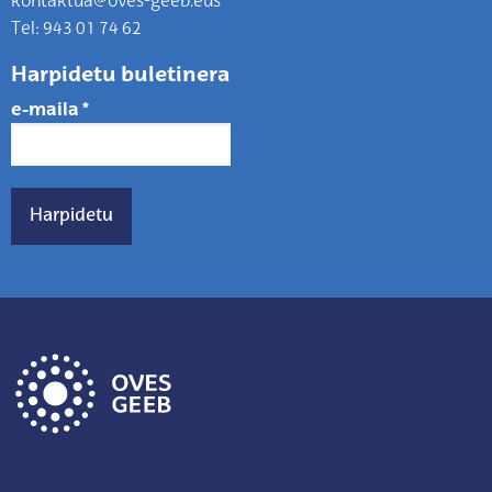
kontaktua@oves-geeb.eus
Tel: 943 01 74 62
Harpidetu buletinera
e-maila
*