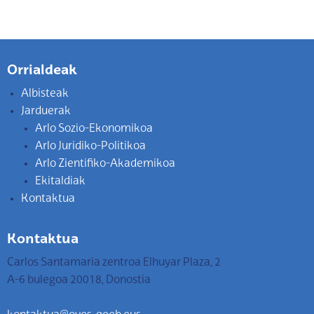
Orrialdeak
Albisteak
Jarduerak
Arlo Sozio-Ekonomikoa
Arlo Juridiko-Politikoa
Arlo Zientifiko-Akademikoa
Ekitaldiak
Kontaktua
Kontaktua
Carlos Santamaria zentroa Elhuyar Plaza, 2
A-6 bulegoa 20018, Donostia