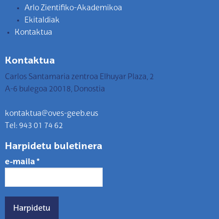
Arlo Zientifiko-Akademikoa
Ekitaldiak
Kontaktua
Kontaktua
Carlos Santamaria zentroa Elhuyar Plaza, 2
A-6 bulegoa 20018, Donostia
kontaktua@oves-geeb.eus
Tel: 943 01 74 62
Harpidetu buletinera
e-maila
*