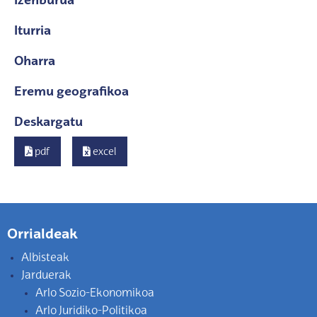
Izenburua
Iturria
Oharra
Eremu geografikoa
Deskargatu
pdf
excel
Orrialdeak
Albisteak
Jarduerak
Arlo Sozio-Ekonomikoa
Arlo Juridiko-Politikoa