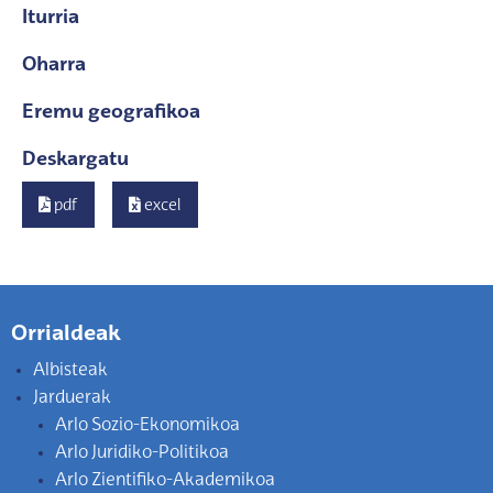
Iturria
Oharra
Eremu geografikoa
Deskargatu
pdf
excel
Orrialdeak
Albisteak
Jarduerak
Arlo Sozio-Ekonomikoa
Arlo Juridiko-Politikoa
Arlo Zientifiko-Akademikoa