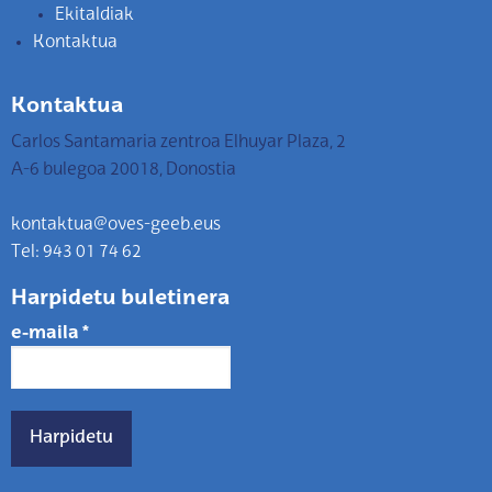
Ekitaldiak
Kontaktua
Kontaktua
Carlos Santamaria zentroa Elhuyar Plaza, 2
A-6 bulegoa 20018, Donostia
kontaktua@oves-geeb.eus
Tel: 943 01 74 62
Harpidetu buletinera
e-maila
*