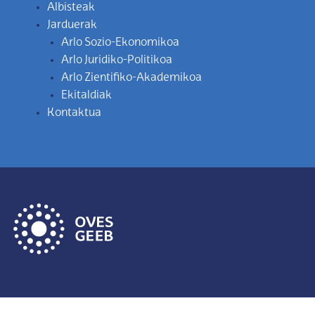
Albisteak
Jarduerak
Arlo Sozio-Ekonomikoa
Arlo Juridiko-Politikoa
Arlo Zientifiko-Akademikoa
Ekitaldiak
Kontaktua