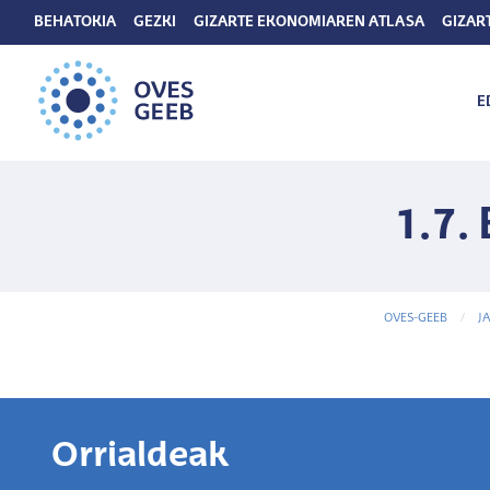
BEHATOKIA
GEZKI
GIZARTE EKONOMIAREN ATLASA
GIZAR
E
1.7.
OVES-GEEB
J
Orrialdeak