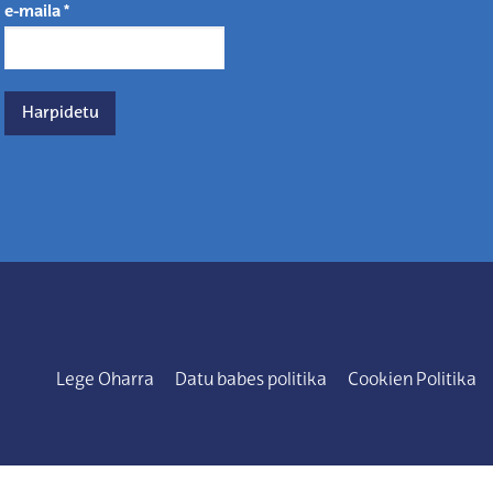
e-maila
*
Lege Oharra
Datu babes politika
Cookien Politika