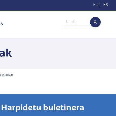
EU
|
ES
UA
oak
UNDAZIOAK
Harpidetu buletinera