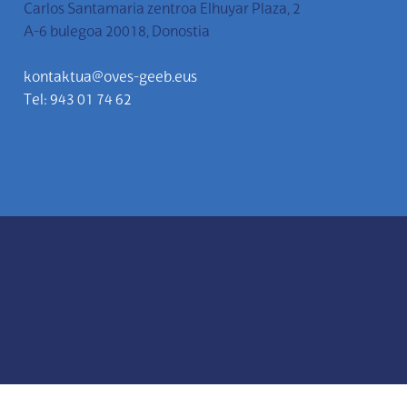
Carlos Santamaria zentroa Elhuyar Plaza, 2
A-6 bulegoa 20018, Donostia
kontaktua@oves-geeb.eus
Tel: 943 01 74 62