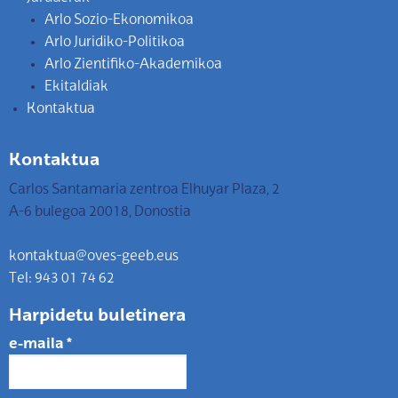
Arlo Sozio-Ekonomikoa
Arlo Juridiko-Politikoa
Arlo Zientifiko-Akademikoa
Ekitaldiak
Kontaktua
Kontaktua
Carlos Santamaria zentroa Elhuyar Plaza, 2
A-6 bulegoa 20018, Donostia
kontaktua@oves-geeb.eus
Tel: 943 01 74 62
Harpidetu buletinera
e-maila
*