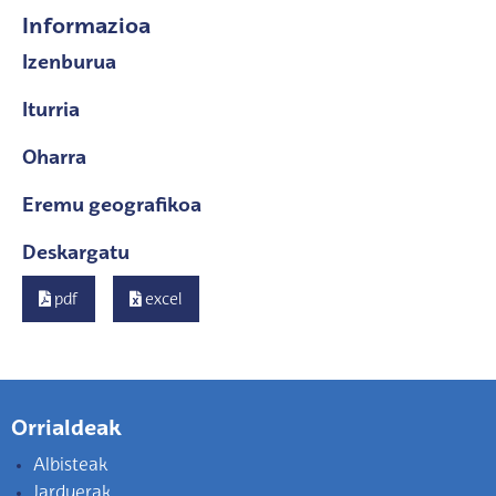
Informazioa
Izenburua
Iturria
Oharra
Eremu geografikoa
Deskargatu
pdf
excel
Orrialdeak
Albisteak
Jarduerak