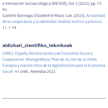
e Innovación Socioecológica (RIESISE), Vol. 5 (2022), pp. 73-
93.
Guilarte Barinaga, Elizabeth & Maza, Luis. (2023).
Actualidad
de la cooperativa y su identidad. Análisis teórico y práctico.
11. 1-19
aldizkari_zientifiko_teknikoak
CIRIEC-España, Revista Jurídica de Economía Social y
Cooperativa’. Monografikoa ‘Plan de Acción de la Unión
Europea y nuevos retos de la digitalización para la Economía
Social’.
41 znbk., Abendua 2022