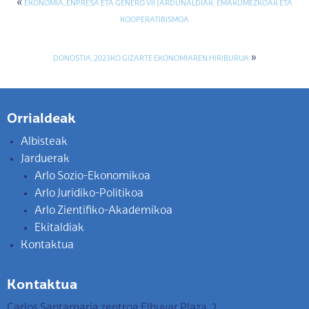
«
EKONOMIA, ENPRESA ETA GENERO VII JARDUNALDIAK: EMAKUMEZKOAK ETA
KOOPERATIBISMOA
»
DONOSTIA, 2023KO GIZARTE EKONOMIAREN HIRIBURUA
Orrialdeak
Albisteak
Jarduerak
Arlo Sozio-Ekonomikoa
Arlo Juridiko-Politikoa
Arlo Zientifiko-Akademikoa
Ekitaldiak
Kontaktua
Kontaktua
Carlos Santamaria zentroa Elhuyar Plaza, 2