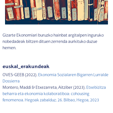
Gizarte Ekonomiari buruzko hainbat argitalpen inguruko
nobedadeak biltzen dituen zerrenda aurkituko duzue
hemen.
euskal_erakundeak
OVES-GEEB (2022).
Ekonomia Sozialaren Bigarren Lurralde
Dossierra
Montero, Maddi & Etxezarreta, Aitziber (2023).
Etxebizitza
beharra eta ekonomia kolaboratiboa: cohousing
fenomenoa. Hegoak zabalduz; 26. Bilbao, Hegoa, 2023