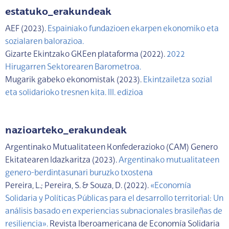
estatuko_erakundeak
AEF (2023).
Espainiako fundazioen ekarpen ekonomiko eta
sozialaren balorazioa.
Gizarte Ekintzako GKEen plataforma (2022).
2022
Hirugarren Sektorearen Barometroa.
Mugarik gabeko ekonomistak (2023).
Ekintzailetza sozial
eta solidarioko tresnen kita. III. edizioa
nazioarteko_erakundeak
Argentinako Mutualitateen Konfederazioko (CAM) Genero
Ekitatearen Idazkaritza (2023).
Argentinako mutualitateen
genero-berdintasunari buruzko txostena
Pereira, L.; Pereira, S. & Souza, D. (2022).
«Economía
Solidaria y Políticas Públicas para el desarrollo territorial: Un
análisis basado en experiencias subnacionales brasileñas de
resiliencia».
Revista Iberoamericana de Economía Solidaria