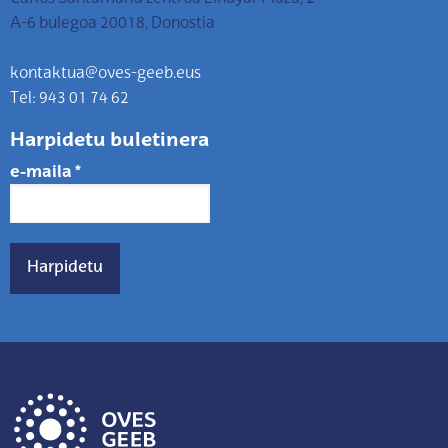
A-6 bulegoa 20018, Donostia
kontaktua@oves-geeb.eus
Tel: 943 01 74 62
Harpidetu buletinera
e-maila
*