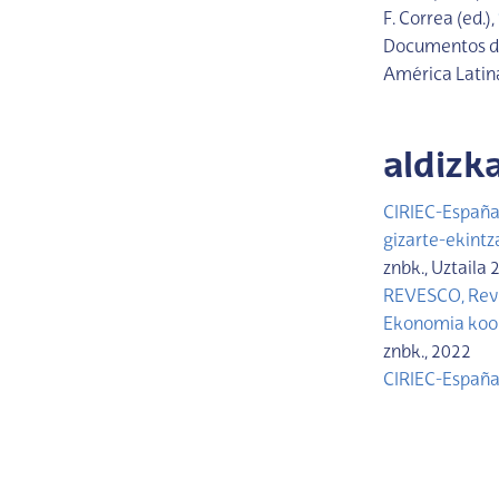
F. Correa (ed.),
Documentos de
América Latina
aldizk
CIRIEC-España,
gizarte-ekintz
znbk., Uztaila 
REVESCO, Revis
Ekonomia koope
znbk., 2022
CIRIEC-España,