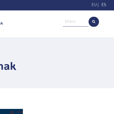
EU
|
ES
UA
enak