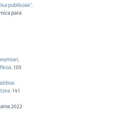
ka publikoak”,
mica para
onomiari,
fikoa.
105
atiboa:
tzea.
141
kaina 2022