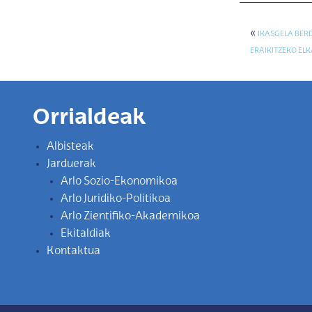
«
IKASGELA BER
ERAIKITZEKO EL
Orrialdeak
Albisteak
Jarduerak
Arlo Sozio-Ekonomikoa
Arlo Juridiko-Politikoa
Arlo Zientifiko-Akademikoa
Ekitaldiak
Kontaktua