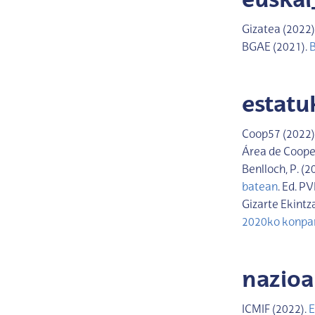
euska
Gizatea (2022)
BGAE (2021).
B
estat
Coop57 (2022)
Área de Cooper
Benlloch, P. (2
batean
. Ed. PV
Gizarte Ekint
2020ko konpar
nazio
ICMIF (2022).
E