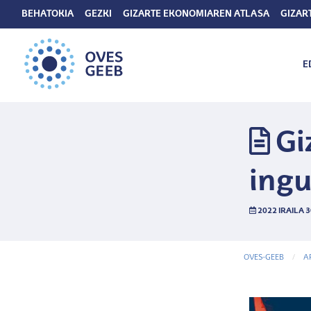
BEHATOKIA
GEZKI
GIZARTE EKONOMIAREN ATLASA
GIZAR
E
Gi
ingu
2022 IRAILA 3
OVES-GEEB
A