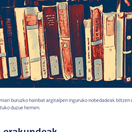
iari buruzko hainbat argitalpen inguruko nobedadeak biltzen 
ituko duzue hemen.