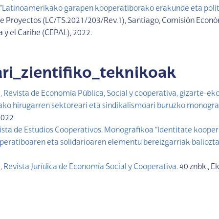
“Latinoamerikako garapen kooperatiborako erakunde eta politi
 Proyectos (LC/TS.2021/203/Rev.1), Santiago, Comisión Econó
 y el Caribe (CEPAL), 2022.
ari_zientifiko_teknikoak
 Revista de Economía Pública, Social y cooperativa, gizarte-ek
ako hirugarren sektoreari eta sindikalismoari buruzko monogra
2022
ta de Estudios Cooperativos. Monografikoa “Identitate kooper
ratiboaren eta solidarioaren elementu bereizgarriak baliozta
 Revista Jurídica de Economía Social y Cooperativa.
40 znbk., E