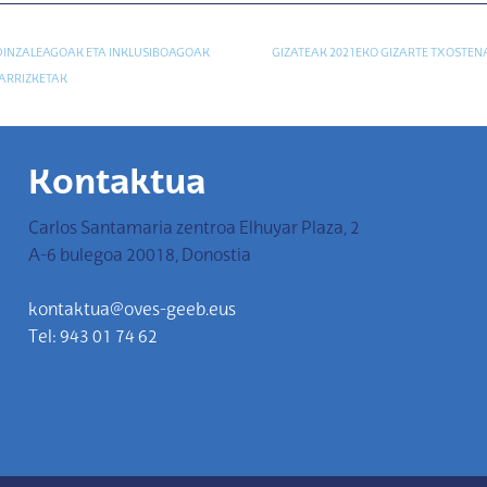
DINZALEAGOAK ETA INKLUSIBOAGOAK
GIZATEAK 2021EKO GIZARTE TXOSTEN
KARRIZKETAK
Kontaktua
Carlos Santamaria zentroa Elhuyar Plaza, 2
A-6 bulegoa 20018, Donostia
kontaktua@oves-geeb.eus
Tel: 943 01 74 62