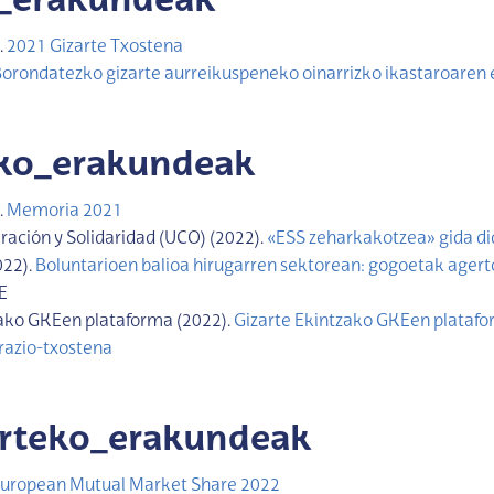
l_erakundeak
.
2021 Gizarte Txostena
orondatezko gizarte aurreikuspeneko oinarrizko ikastaroaren 
uko_erakundeak
.
Memoria 2021
ación y Solidaridad (UCO) (2022).
«ESS zeharkakotzea» gida di
022).
Boluntarioen balioa hirugarren sektorean: gogoetak agerto
E
zako GKEen plataforma (2022).
Gizarte Ekintzako GKEen platafor
azio-txostena
arteko_erakundeak
uropean Mutual Market Share 2022