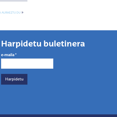
»
A AURKEZTU DU
Harpidetu buletinera
e-maila
*