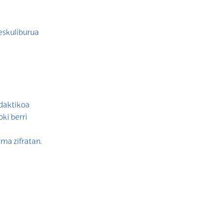
eskuliburua
daktikoa
ki berri
ma zifratan.