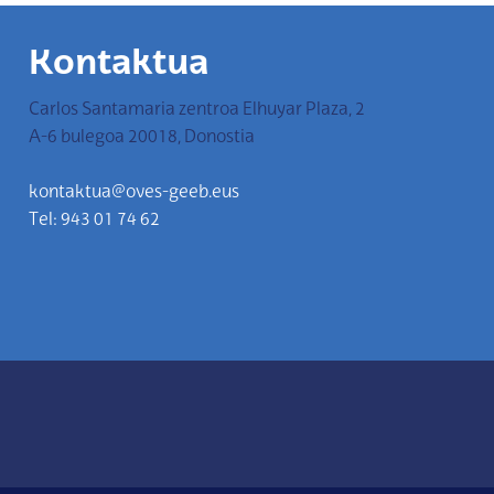
Kontaktua
Carlos Santamaria zentroa Elhuyar Plaza, 2
A-6 bulegoa 20018, Donostia
kontaktua@oves-geeb.eus
Tel: 943 01 74 62