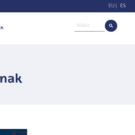
EU
|
ES
UA
enak