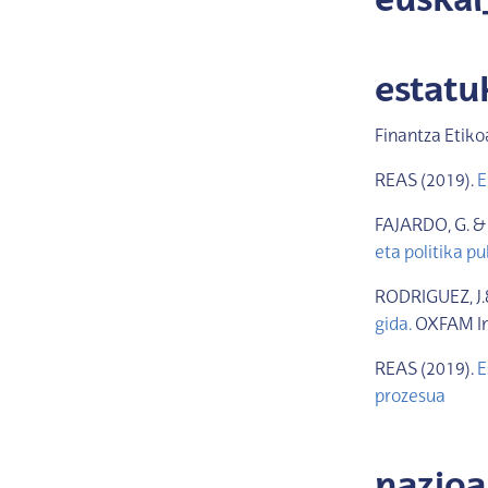
euska
estat
Finantza Etiko
REAS (2019).
E
FAJARDO, G. & 
eta politika pu
RODRIGUEZ, J.
gida.
OXFAM I
REAS (2019).
E
prozesua
nazio