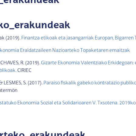
l_erakundeak
uko_erakundeak
ak (2019).
Finantza etikoak eta jasangarriak Europan, Bigarren
konomia Eraldatzaileen Nazioarteko Topaketaren emaitzak
CHAVES, R. (2019).
Gizarte Ekonomia Valentziako Erkidegoan: 
blikoak.
CIRIEC
& LESMES, S. (2017).
Paraiso fiskalik gabeko kontratazio publik
ntermón
statuko Ekonomia Sozial eta Solidarioaren V. Txsotena. 2019ko
arteko_erakundeak