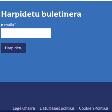
Harpidetu buletinera
e-maila
*
Lege Oharra
Datu babes politika
Cookien Politika