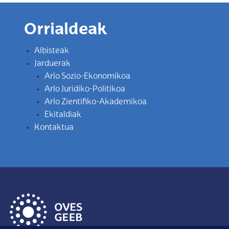
Orrialdeak
Albisteak
Jarduerak
Arlo Sozio-Ekonomikoa
Arlo Juridiko-Politikoa
Arlo Zientifiko-Akademikoa
Ekitaldiak
Kontaktua