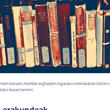
iari buruzko hainbat argitalpen inguruko nobedadeak biltzen 
ituko duzue hemen.