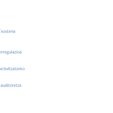
 Txostena
erregulazioa
oa bultzatzeko
 auditoretza