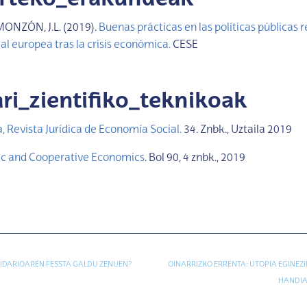
MONZÓN, J.L. (2019).
Buenas prácticas en las políticas públicas re
l europea tras la crisis económica.
CESE
ari_zientifiko_teknikoak
, Revista Jurídica de Economía Social.
34. Znbk., Uztaila 2019
lic and Cooperative Economics
. Bol 90, 4 znbk., 2019
IDARIOAREN FESSTA GALDU ZENUEN?
OINARRIZKO ERRENTA: UTOPIA EGINEZ
HANDIA 