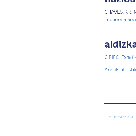
CHAVES, R. & 
Economía Socia
aldizk
CIRIEC- España
Annals of Pub
«
EKONOMIA SOL