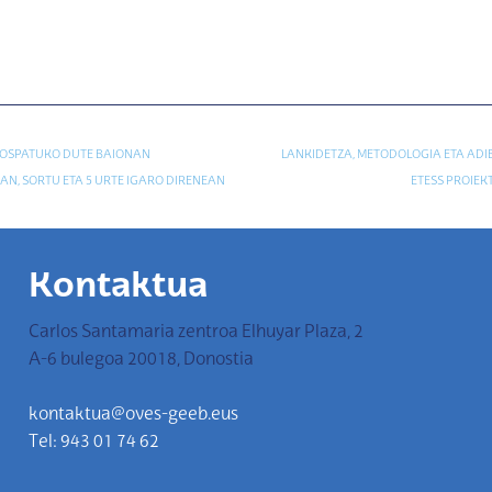
OSPATUKO DUTE BAIONAN
LANKIDETZA, METODOLOGIA ETA ADI
N, SORTU ETA 5 URTE IGARO DIRENEAN
ETESS PROIEK
Kontaktua
Carlos Santamaria zentroa Elhuyar Plaza, 2
A-6 bulegoa 20018, Donostia
kontaktua@oves-geeb.eus
Tel: 943 01 74 62