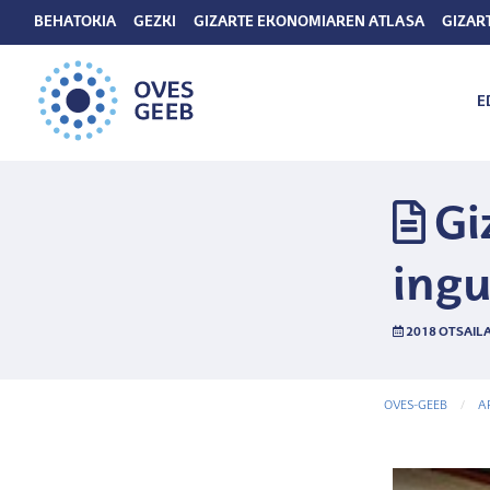
BEHATOKIA
GEZKI
GIZARTE EKONOMIAREN ATLASA
GIZAR
E
Gi
ingu
2018 OTSAILA
OVES-GEEB
A