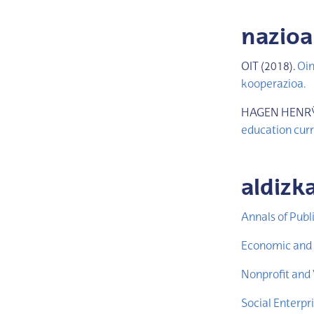
nazio
OIT (2018).
Oin
kooperazioa.
HAGEN HENRŸ,
education curr
aldizk
Annals of Publ
Economic and 
Nonprofit and 
Social Enterpri