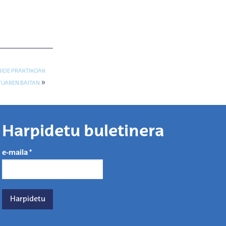
BIDE PRAKTIKOAK
»
TUAREN BAITAN
Harpidetu buletinera
e-maila
*