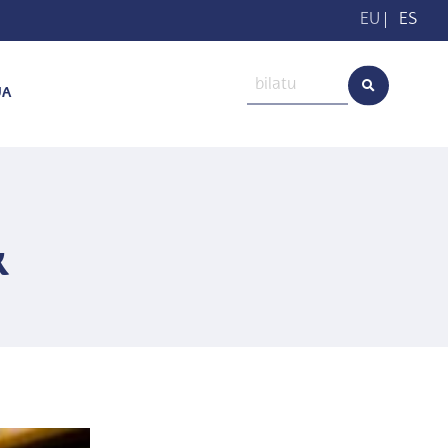
EU
|
ES
UA
k