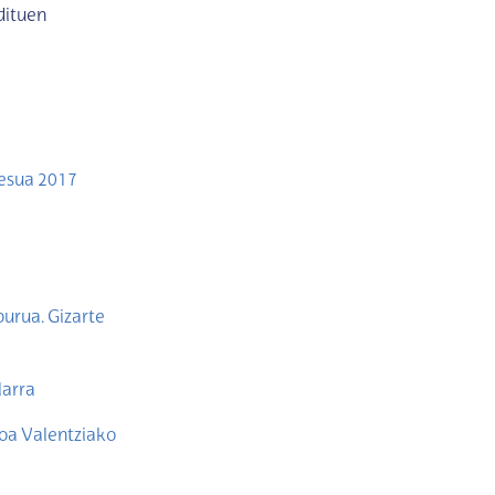
dituen
zesua 2017
burua. Gizarte
larra
boa Valentziako