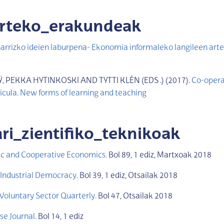
arteko_erakundeak
arrizko ideien laburpena- Ekonomia informaleko langileen art
 PEKKA HYTINKOSKI AND TYTTI KLÉN (EDS .) (2017).
Co-operat
icula. New forms of learning and teaching
ari_zientifiko_teknikoak
ic and Cooperative Economics.
Bol 89, 1 ediz, Martxoak 2018
Industrial Democracy.
Bol 39, 1 ediz, Otsailak 2018
Voluntary Sector Quarterly.
Bol 47, Otsailak 2018
se Journal.
Bol 14, 1 ediz