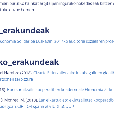
iari buruzko hainbat argitalpen inguruko nobedadeak biltzen 
ituko duzue hemen.
l_erakundeak
konomia Solidarioa Euskadin: 2017ko auditoria sozialaren pro
uko_erakundeak
 el Hambre (2018).
Gizarte Ekintzailetzako inkubagailuen gidali
rtsonen zerbitzura
18).
Kontsumitzaile kooperatiben koadernoak: Ekonomia Zirku
. & Monreal M. (2018).
Lan elkartua eta ekintzailetza kooperati
kidegoan. CIRIEC-España eta IUDESCOOP