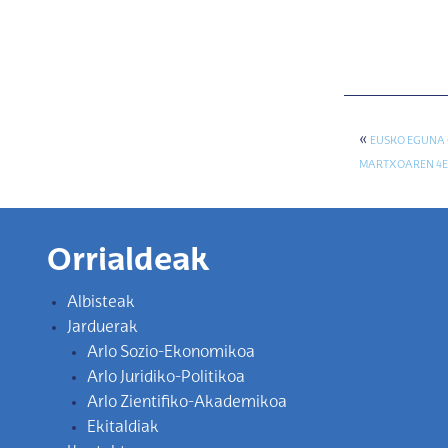
«
EUSKO EGUNA 
MARTXOAREN 4EA
Orrialdeak
Albisteak
Jarduerak
Arlo Sozio-Ekonomikoa
Arlo Juridiko-Politikoa
Arlo Zientifiko-Akademikoa
Ekitaldiak