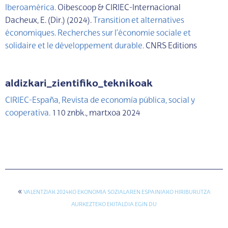
Iberoamérica.
Oibescoop & CIRIEC-Internacional
Dacheux, E. (Dir.) (2024).
Transition et alternatives
économiques. Recherches sur l’économie sociale et
solidaire et le développement durable.
CNRS Editions
aldizkari_zientifiko_teknikoak
CIRIEC-España, Revista de economía pública, social y
cooperativa.
110 znbk., martxoa 2024
«
VALENTZIAK 2024KO EKONOMIA SOZIALAREN ESPAINIAKO HIRIBURUTZA
AURKEZTEKO EKITALDIA EGIN DU