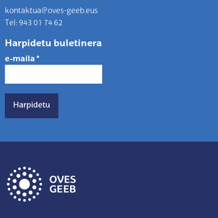
kontaktua@oves-geeb.eus
Tel: 943 01 74 62
Harpidetu buletinera
e-maila
*