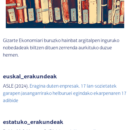
Gizarte Ekonomiari buruzko hainbat argitalpen inguruko
nobedadeak biltzen dituen zerrenda aurkituko duzue
hemen.
euskal_erakundeak
ASLE (2024).
Eragina duten enpresak. 17 lan-sozietatek
garapen jasangarrirako helburuei egindako ekarpenaren 17
adibide
estatuko_erakundeak