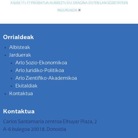
ASLEK 17×17 PROIEKTUA AURKEZTU DU, ERAGINA DUTEN LAN SOZIETATEEN
»
INGURUKOA
Orrialdeak
Albisteak
Jarduerak
Arlo Sozio-Ekonomikoa
Arlo Juridiko-Politikoa
Arlo Zientifiko-Akademikoa
Ekitaldiak
Kontaktua
Kontaktua
Carlos Santamaria zentroa Elhuyar Plaza, 2
A-6 bulegoa 20018, Donostia