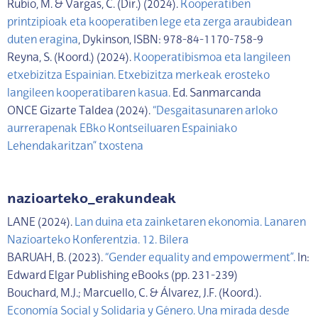
Rubio, M. & Vargas, C. (Dir.) (2024).
Kooperatiben
printzipioak eta kooperatiben lege eta zerga araubidean
duten eragina
, Dykinson, ISBN: 978-84-1170-758-9
Reyna, S. (Koord.) (2024).
Kooperatibismoa eta langileen
etxebizitza Espainian. Etxebizitza merkeak erosteko
langileen kooperatibaren kasua.
Ed. Sanmarcanda
ONCE Gizarte Taldea (2024).
“Desgaitasunaren arloko
aurrerapenak EBko Kontseiluaren Espainiako
Lehendakaritzan” txostena
nazioarteko_erakundeak
LANE (2024).
Lan duina eta zainketaren ekonomia. Lanaren
Nazioarteko Konferentzia. 12. Bilera
BARUAH, B. (2023).
“Gender equality and empowerment”.
In:
Edward Elgar Publishing eBooks (pp. 231-239)
Bouchard, M.J.; Marcuello, C. & Álvarez, J.F. (Koord.).
Economía Social y Solidaria y Género. Una mirada desde